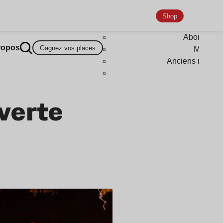
Shop
Abonneme
ropos
Gagnez vos places
Magazi
Anciens numér
Goodi
verte