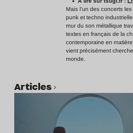
À lire sur tsugi.fr :
L
Mais l’un des concerts les
punk et techno industriell
mur du son métallique trav
textes en français de la 
contemporaine en matière so
vient précisément chercher
monde.
Articles
Lire l’article