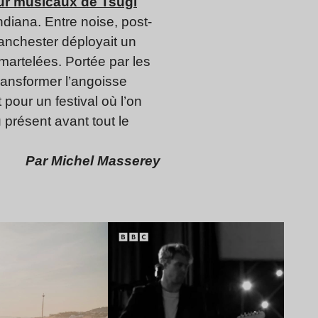
œur musicaux de Tsugi
ndiana. Entre noise, post-
Manchester déployait un
martelées. Portée par les
ransformer l’angoisse
 pour un festival où l’on
 présent avant tout le
Par Michel Masserey
Lire l’article