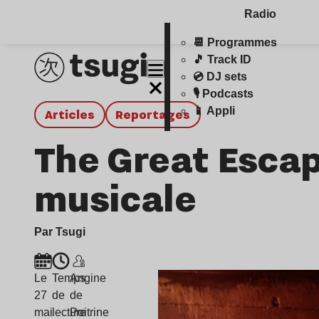
Radio
📆 Programmes
🎵 Track ID
💿 DJ sets
🎙️ Podcasts
📱 Appli
Articles
Reportages
The Great Escap
musicale
Par Tsugi
Le
Temps
Angine
27
de
de
mai
lecture
Poitrine