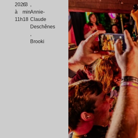
2026
: 3
,
à
min
Annie-
11h18
Claude
Deschênes
,
Brooki