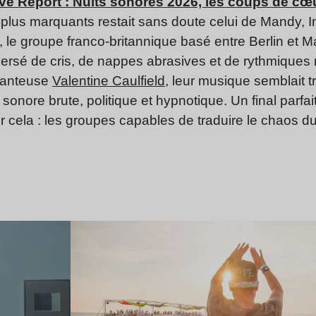
ive Report : Nuits sonores 2026, les coups de c
 plus marquants restait sans doute celui de Mandy, I
e, le groupe franco-britannique basé entre Berlin et 
ersé de cris, de nappes abrasives et de rythmiques 
chanteuse
Valentine Caulfield
, leur musique semblait t
nore brute, politique et hypnotique. Un final parfait
 cela : les groupes capables de traduire le chaos du
Lire l’article