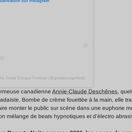
publication sur Instagram
The Great Escape Festival (@greatescapefest)
rformeuse canadienne
Annie-Claude Deschênes
, que
adaïste. Bombe de crème fouettée à la main, elle trave
ire monter le public sur scène dans une euphorie mo
on mélange de beats hypnotiques et d’électro abrasi