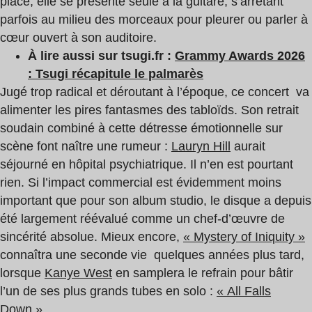
place, elle se présente seule à la guitare, s’arrêtant
parfois au milieu des morceaux pour pleurer ou parler à
cœur ouvert à son auditoire.
À lire aussi sur tsugi.fr :
Grammy Awards 2026
: Tsugi récapitule le palmarès
Jugé trop radical et déroutant à l’époque, ce concert va
alimenter les pires fantasmes des tabloïds. Son retrait
soudain combiné à cette détresse émotionnelle sur
scène font naître une rumeur :
Lauryn Hill
aurait
séjourné en hôpital psychiatrique. Il n’en est pourtant
rien. Si l’impact commercial est évidemment moins
important que pour son album studio, le disque a depuis
été largement réévalué comme un chef-d’œuvre de
sincérité absolue. Mieux encore,
« Mystery of Iniquity »
connaîtra une seconde vie quelques années plus tard,
lorsque
Kanye West
en samplera le refrain pour bâtir
l’un de ses plus grands tubes en solo :
« All Falls
Down »
.