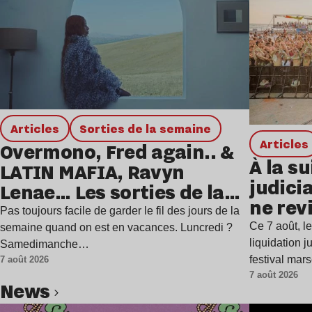
Articles
Sorties de la semaine
Articles
Overmono, Fred again.. &
À la su
LATIN MAFIA, Ravyn
judicia
Lenae… Les sorties de la
ne rev
semaine
Pas toujours facile de garder le fil des jours de la
Ce 7 août, l
semaine quand on est en vacances. Luncredi ?
liquidation j
Samedimanche…
festival mar
7 août 2026
7 août 2026
news
Lire l’article