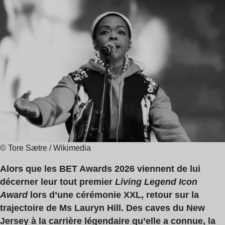
de
lecture
:
7
min
© Tore Sætre / Wikimedia
Alors que les BET Awards 2026 viennent de lui
décerner leur tout premier
Living Legend Icon
Award
lors d’une cérémonie XXL, retour sur la
trajectoire de Ms Lauryn Hill. Des caves du New
Jersey à la carrière légendaire qu’elle a connue, la