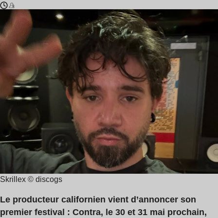
Temps
Dylan
de
Brady
lecture
,
:
Skrillex
5
,
min
Tatyana
Jane
Skrillex © discogs
Le producteur californien vient d’annoncer son
premier festival : Contra, le 30 et 31 mai prochain,