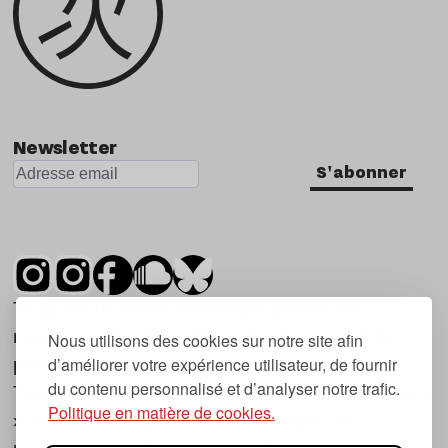
Newsletter
S'abonner
Tsugi est un mensuel indépendant sur la
musique et les nouvelles tendances, dont la
Nous utilisons des cookies sur notre site afin
d’améliorer votre expérience utilisateur, de fournir
première parution date de 2007.
du contenu personnalisé et d’analyser notre trafic.
Tsugi en japonais signifie « prochain », « suivant
Politique en matière de cookies.
», ce qui correspond à la thématique du