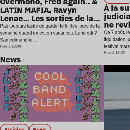
Overmono, Fred again.. &
À la su
LATIN MAFIA, Ravyn
judicia
Lenae… Les sorties de la
ne rev
semaine
Pas toujours facile de garder le fil des jours de la
Ce 7 août, l
semaine quand on est en vacances. Luncredi ?
liquidation j
Samedimanche…
festival mar
Hier à 18:04
Hier à 17:33
news
Lire l’article
Articles
news