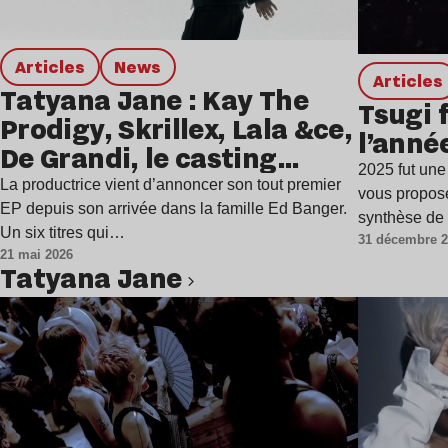
Articles
news
Articles
Tatyana Jane : Kay The
Tsugi f
Prodigy, Skrillex, Lala &ce,
l’année
De Grandi, le casting
2025 fut une
excitant de son nouvel EP
La productrice vient d’annoncer son tout premier
vous propose
“Discordia”
EP depuis son arrivée dans la famille Ed Banger.
synthèse de
Un six titres qui…
31 décembre 
21 mai 2026
Tatyana Jane
Lire l’article