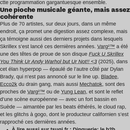
ctte programmation gargantuesque ensemble.
Une pioche musicale géante, mais assez
cohérente
Plus de 70 artistes, sur deux jours, dans un même
endroit, ça promet une digestion assez complexe, mais
ça témoigne aussi des derniers projets dans lesquels
Skrillex s’est lancé ces dernières années.
Varg²™
a été
une des têtes de proue de son disque
Fuck U Skrillex
You Think Ur Andy Warhol but Ur Not!! <3
(2025), dans
cet élan hyperpop — épaulé de l’autre côté par Dylan
Brady, qui n’est pas annoncé sur le line up.
Bladee
,
Ecco2k
du drain gang, mais aussi
Mechatok
, sont des
proches de
Varg²™
ou de
Yung Lean
, et sont le reflet
d’une scène européenne — avec un fort bassin en
Suède — aimantée par les beats éthérés, le cloud rap,
et les glitchs à gogo, dont le producteur californien s’est
rapproché ces dernières années.
À lire aussi sur tsugi.fr :
Dinguerie: le b2b