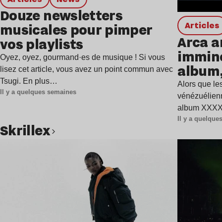
Douze newsletters
Articles
musicales pour pimper
Arca a
vos playlists
immine
Oyez, oyez, gourmand·es de musique ! Si vous
album,
lisez cet article, vous avez un point commun avec
Tsugi. En plus…
Alors que les
Il y a quelques semaines
vénézuélienn
album XXXXX
Il y a quelqu
Skrillex
Lire l’article