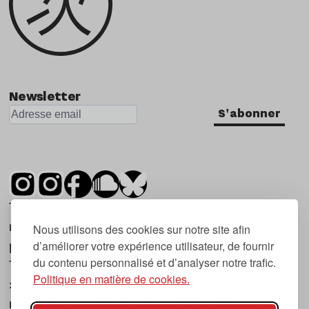
Newsletter
S'abonner
Tsugi est un mensuel indépendant sur la
musique et les nouvelles tendances, dont la
Nous utilisons des cookies sur notre site afin
d’améliorer votre expérience utilisateur, de fournir
première parution date de 2007.
du contenu personnalisé et d’analyser notre trafic.
Tsugi en japonais signifie « prochain », « suivant
Politique en matière de cookies.
», ce qui correspond à la thématique du
magazine, à l’affût des nouvelles tendances