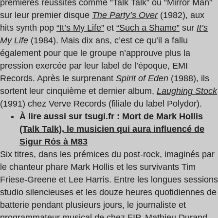
premières réussites comme “Talk Talk” ou “Mirror Man”
sur leur premier disque
The Party’s Over
(1982), aux
hits synth pop
“It’s My Life”
et
“Such a Shame”
sur
It’s
My Life
(1984). Mais dix ans, c’est ce qu’il a fallu
également pour que le groupe n’approuve plus la
pression exercée par leur label de l’époque, EMI
Records. Après le surprenant
Spirit of Eden
(1988), ils
sortent leur cinquième et dernier album,
Laughing Stock
(1991) chez Verve Records (filiale du label Polydor).
À lire aussi sur tsugi.fr :
Mort de Mark Hollis
(Talk Talk), le musicien qui aura influencé de
Sigur Rós à M83
Six titres, dans les prémices du post-rock, imaginés par
le chanteur phare Mark Hollis et les survivants Tim
Friese-Greene et Lee Harris. Entre les longues sessions
studio silencieuses et les douze heures quotidiennes de
batterie pendant plusieurs jours, le journaliste et
programmateur musical de chez FIP, Mathieu Durand,