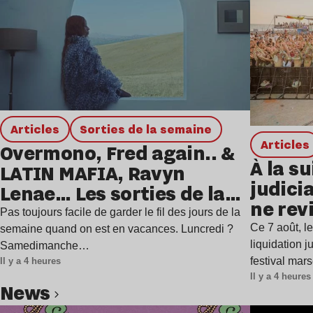
Articles
Sorties de la semaine
Articles
Overmono, Fred again.. &
À la su
LATIN MAFIA, Ravyn
judicia
Lenae… Les sorties de la
ne rev
semaine
Pas toujours facile de garder le fil des jours de la
Ce 7 août, l
semaine quand on est en vacances. Luncredi ?
liquidation j
Samedimanche…
festival mar
Il y a 4 heures
Il y a 4 heures
news