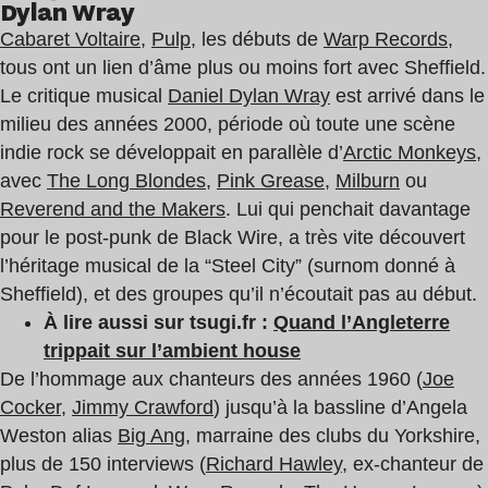
Dylan Wray
Cabaret Voltaire
,
Pulp
, les débuts de
Warp Records
,
tous ont un lien d’âme plus ou moins fort avec Sheffield.
Le critique musical
Daniel Dylan Wray
est arrivé dans le
milieu des années 2000, période où toute une scène
indie rock se développait en parallèle d’
Arctic Monkeys
,
avec
The Long Blondes
,
Pink Grease
,
Milburn
ou
Reverend and the Makers
. Lui qui penchait davantage
pour le post-punk de Black Wire, a très vite découvert
l’héritage musical de la “Steel City” (surnom donné à
Sheffield), et des groupes qu’il n’écoutait pas au début.
À lire aussi sur tsugi.fr :
Quand l’Angleterre
trippait sur l’ambient house
De l’hommage aux chanteurs des années 1960 (
Joe
Cocker
,
Jimmy Crawford
) jusqu’à la bassline d’Angela
Weston alias
Big Ang
, marraine des clubs du Yorkshire,
plus de 150 interviews (
Richard Hawley
, ex-chanteur de