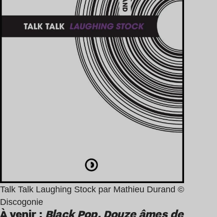
Talk Talk Laughing Stock par Mathieu Durand ©
Discogonie
À venir :
Black Pop, Douze âmes de