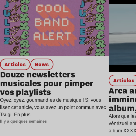
Lire l’article
Articles
news
Douze newsletters
Articles
musicales pour pimper
Arca a
vos playlists
immine
Oyez, oyez, gourmand·es de musique ! Si vous
album,
lisez cet article, vous avez un point commun avec
Tsugi. En plus…
Alors que les
Il y a quelques semaines
vénézuélienn
album XXXXX