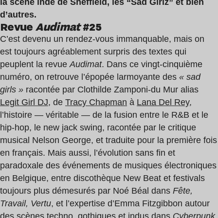
la scène indé de Sheffield, les “Sad Girlz” et bien
d’autres.
Revue
Audimat
#25
C’est devenu un rendez-vous immanquable, mais on
est toujours agréablement surpris des textes qui
peuplent la revue
Audimat
. Dans ce vingt-cinquième
numéro, on retrouve l’épopée larmoyante des
«
sad
girls »
racontée par Clothilde Zamponi-du Mur alias
Legit Girl DJ
, de
Tracy Chapman
à
Lana Del Rey
,
l’histoire — véritable — de la fusion entre le R&B et le
hip-hop, le new jack swing, racontée par le critique
musical Nelson George, et traduite pour la première fois
en français. Mais aussi, l’évolution sans fin et
paradoxale des événements de musiques électroniques
en Belgique, entre discothèque New Beat et festivals
toujours plus démesurés par Noé Béal dans
Fête,
Travail, Vertu
, et l’expertise d’Emma Fitzgibbon autour
des scènes techno, gothiques et indus dans
Cyberpunk