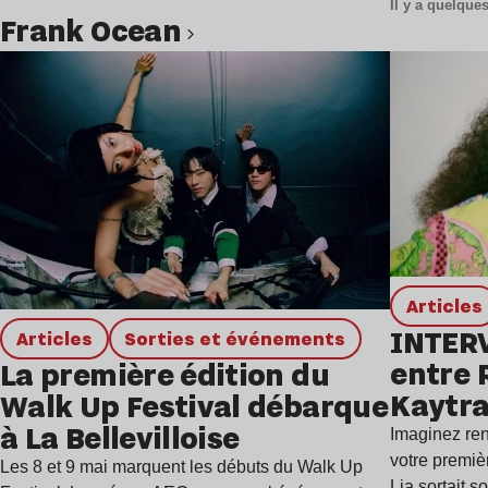
Il y a quelqu
Frank Ocean
Lire l’article
Articles
INTER
Articles
Sorties et événements
entre 
La première édition du
Kaytra
Walk Up Festival débarque
mondi
à La Bellevilloise
Imaginez ren
votre premiè
Les 8 et 9 mai marquent les débuts du Walk Up
Lia sortait 