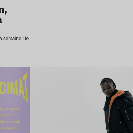
n,
a
a semaine : le
Lire l’article