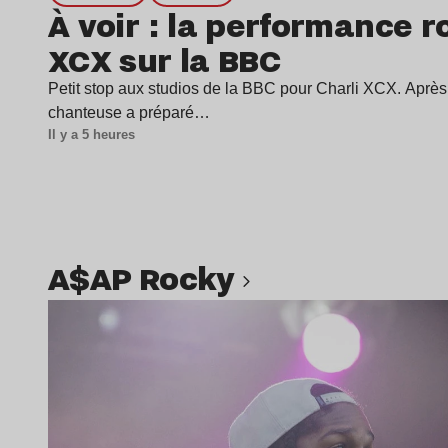
À voir : la performance ro
XCX sur la BBC
Petit stop aux studios de la BBC pour Charli XCX. Après 
chanteuse a préparé…
Il y a 5 heures
A$AP Rocky
Lire l’article