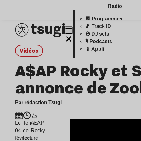
Radio
📆 Programmes
🎵 Track ID
💿 DJ sets
🎙️ Podcasts
📱 Appli
Vidéos
A$AP Rocky et S
annonce de Zoo
Par rédaction Tsugi
Le
Temps
A$AP
04
de
Rocky
février
lecture
,