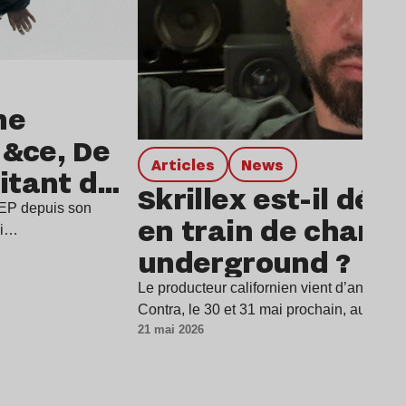
he
a &ce, De
Articles
news
citant de
Skrillex est-il déf
dia”
 EP depuis son
en train de chang
ui…
underground ?
Le producteur californien vient d’annoncer
Contra, le 30 et 31 mai prochain, au cœu
21 mai 2026