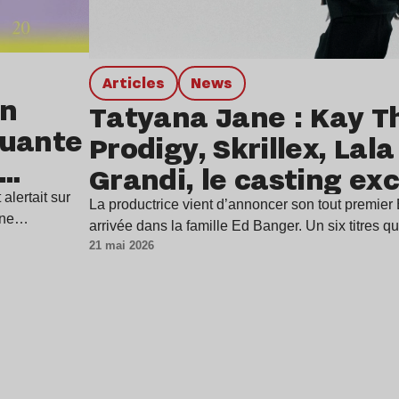
Articles
news
en
Tatyana Jane : Kay T
quante
Prodigy, Skrillex, Lal
Grandi, le casting ex
son nouvel EP “Discor
alertait sur
La productrice vient d’annoncer son tout premier
aine…
arrivée dans la famille Ed Banger. Un six titres q
21 mai 2026