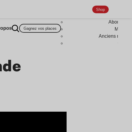
Shop
Abonneme
ropos
Gagnez vos places
Magazi
Anciens numér
Goodi
nde