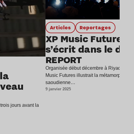
Articles
Reportages
XP Music Futures 2
s’écrit dans le dés
REPORT
Organisée début décembre à Riyad, la qu
la
Music Futures illustrait la métamorphose cu
uveau
saoudienne…
9 janvier 2025
rois jours avant la