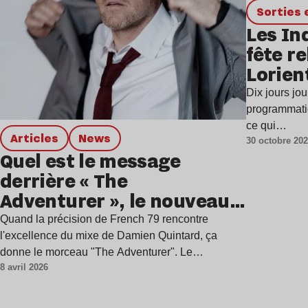
Sortie
Les In
fête r
Lorien
Dix jours jo
programmatio
ce qui…
Articles
news
30 octobre 20
Quel est le message
derrière « The
Adventurer », le nouveau
morceau de French 79 ?
Quand la précision de French 79 rencontre
l'excellence du mixe de Damien Quintard, ça
donne le morceau "The Adventurer". Le…
8 avril 2026