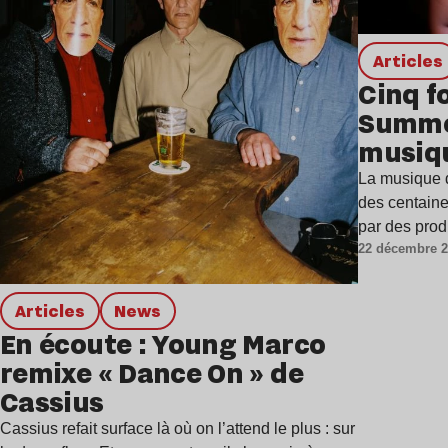
Articles
Cinq f
Summer
musiqu
La musique 
des centaine
par des pro
22 décembre 
Articles
news
En écoute : Young Marco
remixe « Dance On » de
Cassius
Cassius refait surface là où on l’attend le plus : sur