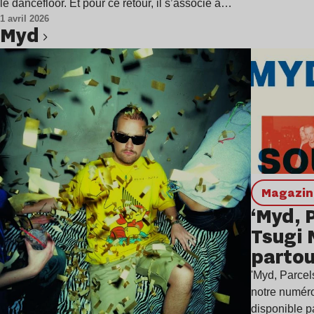
le dancefloor. Et pour ce retour, il s’associe à…
1 avril 2026
Myd
Lire l’article
magazi
‘Myd, P
Tsugi 
partou
'Myd, Parcel
notre numéro 
disponible p