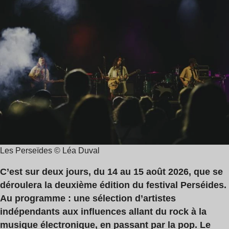
de
,
lecture
French
:
79
2
,
min
Ghinzu
Les Perseïdes © Léa Duval
C’est sur deux jours, du 14 au 15 août 2026, que se
déroulera la deuxième édition du festival Perséides.
Au programme : une sélection d’artistes
indépendants aux influences allant du rock à la
musique électronique, en passant par la pop. Le