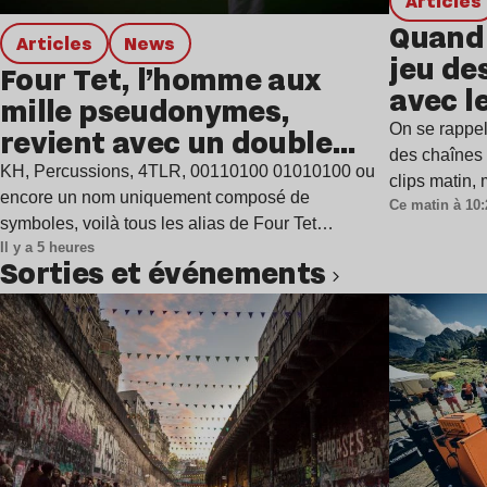
Articles
Quand 
Articles
news
jeu de
Four Tet, l’homme aux
avec l
mille pseudonymes,
On se rappel
revient avec un double
des chaînes 
single
KH, Percussions, 4TLR, 00110100 01010100 ou
clips matin,
encore un nom uniquement composé de
Ce matin à 10:
symboles, voilà tous les alias de Four Tet…
Il y a 5 heures
Sorties et événements
Lire l’article