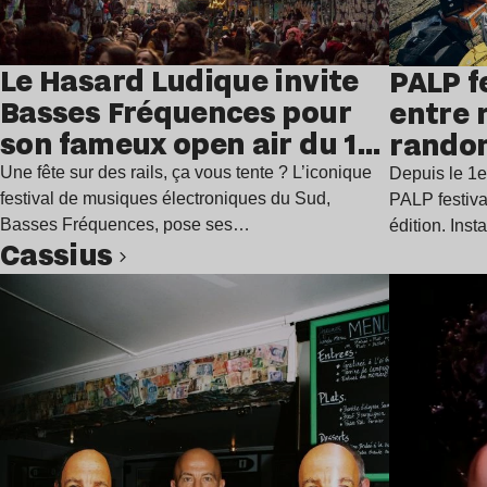
Le Hasard Ludique invite
PALP f
Basses Fréquences pour
entre 
son fameux open air du 14
rando
juillet
Une fête sur des rails, ça vous tente ? L’iconique
Depuis le 1e
festival de musiques électroniques du Sud,
PALP festiva
Basses Fréquences, pose ses…
édition. Inst
Cassius
Lire l’article