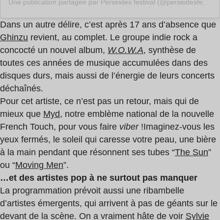
Une publication partagée par Perséides festival (@perseidesfestival)
Dans un autre délire, c’est après 17 ans d’absence que
Ghinzu
revient, au complet. Le groupe indie rock a
concocté un nouvel album,
W.O.W.A
, synthèse de
toutes ces années de musique accumulées dans des
disques durs, mais aussi de l’énergie de leurs concerts
déchaînés.
Pour cet artiste, ce n’est pas un retour, mais qui de
mieux que
Myd
, notre emblème national de la nouvelle
French Touch, pour vous faire
viber
!
Imaginez-vous les
yeux fermés, le soleil qui caresse votre peau, une bière
à la main pendant que résonnent ses tubes “
The Sun
”
ou “
Moving Men
”.
…et des artistes pop à ne surtout pas manquer
La programmation prévoit aussi une ribambelle
d’artistes émergents, qui arrivent à pas de géants sur le
devant de la scène.
On a vraiment hâte de voir
Sylvie