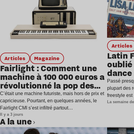
Articles
Latin 
Articles
magazine
oublié 
Fairlight : Comment une
dance
machine à 100 000 euros a
Passé presq
révolutionné la pop des
plupart des r
années 1980 ?
C’était une machine futuriste, mais hors de prix et
freestyle es
capricieuse. Pourtant, en quelques années, le
La semaine de
Fairlight CMI s’est infiltré partout…
Il y a 3 jours
A la une
Lire l’article