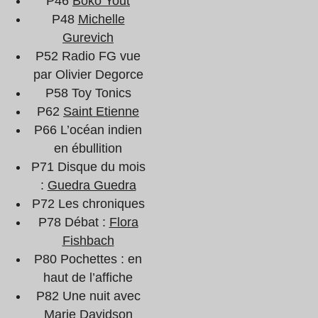
P46
Boko Yout
P48
Michelle
Gurevich
P52 Radio FG vue
par Olivier Degorce
P58 Toy Tonics
P62
Saint Etienne
P66 L’océan indien
en ébullition
P71 Disque du mois
:
Guedra Guedra
P72 Les chroniques
P78 Débat :
Flora
Fishbach
P80 Pochettes : en
haut de l’affiche
P82 Une nuit avec
Marie Davidson