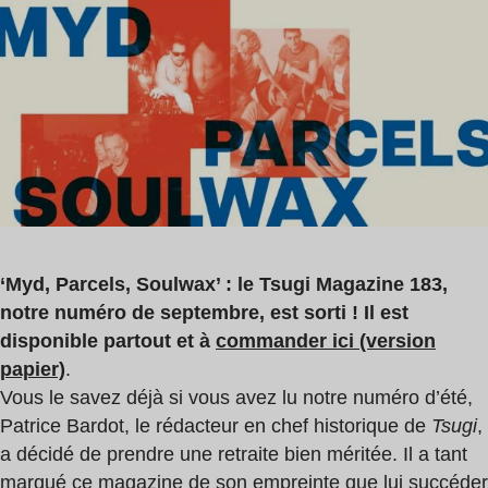
de
,
lecture
Parcels
:
,
2
Soulwax
min
‘Myd, Parcels, Soulwax’ : le Tsugi Magazine 183,
notre numéro de septembre, est sorti ! Il est
disponible partout et à
commander ici (version
papier)
.
Vous le savez déjà si vous avez lu notre numéro d’été,
Patrice Bardot, le rédacteur en chef historique de
Tsugi
,
a décidé de prendre une retraite bien méritée. Il a tant
marqué ce magazine de son empreinte que lui succéder