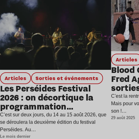
Articles
Blood 
Fred A
Articles
Sorties et événements
sortie
Les Perséides Festival
2026 : on décortique la
C'est la rent
programmation
Mais pour vo
son !…
étincelante
C’est sur deux jours, du 14 au 15 août 2026, que
29 août 2025
se déroulera la deuxième édition du festival
Perséides. Au…
Le mois dernier