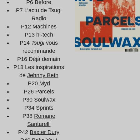
P6 Before
P7 L’actu de Tsugi
Radio
P12 Machines
P13 hi-tech
P14
Tsugi
vous
recommande
P16 Déjà demain
P18 Les inspirations
de
Jehnny Beth
P20
Myd
P26
Parcels
P30
Soulwax
P34
Sprints
P38
Romane
Santarelli
P42
Baxter Dury