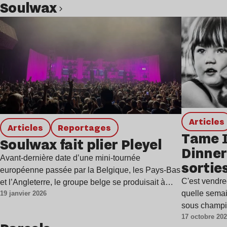
Soulwax
Lire l’article
Articles
Articles
Reportages
Tame I
Soulwax fait plier Pleyel
Dinner
Avant-dernière date d’une mini-tournée
sortie
européenne passée par la Belgique, les Pays-Bas
C'est vendred
et l’Angleterre, le groupe belge se produisait à
quelle sema
19 janvier 2026
Paris…
sous champ
17 octobre 20