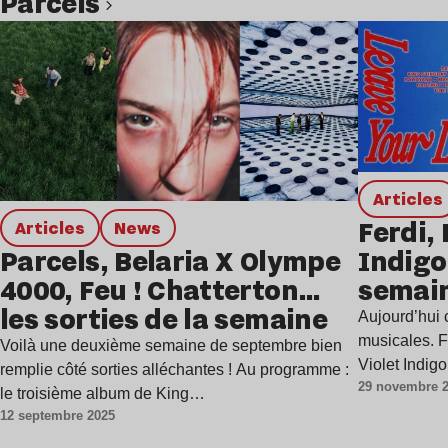
Parcels
Lire l’article
Articles
Ferdi, 
Articles
news
Parcels, Belaria X Olympe
Indigo
4000, Feu ! Chatterton…
semai
les sorties de la semaine
Aujourd’hui c
musicales. F
Voilà une deuxième semaine de septembre bien
Violet Indig
remplie côté sorties alléchantes ! Au programme :
29 novembre 
le troisième album de King…
12 septembre 2025