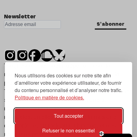
Newsletter
S'abonner
Tsugi est un mensuel indépendant sur la
musique et les nouvelles tendances, dont la
Nous utilisons des cookies sur notre site afin
d’améliorer votre expérience utilisateur, de fournir
première parution date de 2007.
du contenu personnalisé et d’analyser notre trafic.
Tsugi en japonais signifie « prochain », « suivant
Politique en matière de cookies.
», ce qui correspond à la thématique du
magazine, à l’affût des nouvelles tendances
Tout accepter
musicales, qu’elles viennent de la musique
électronique, du rock ou du hip hop, et des
Refuser le non essentiel
nouveaux phénomènes de société liés à la