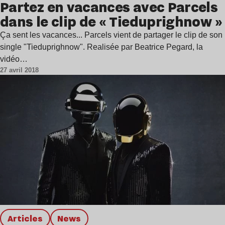
Partez en vacances avec Parcels
dans le clip de « Tieduprighnow »
Ça sent les vacances... Parcels vient de partager le clip de son
single "Tieduprighnow". Realisée par Beatrice Pegard, la
vidéo…
27 avril 2018
Articles
news