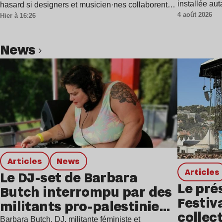
installée au
hasard si designers et musicien·nes collaborent…
4 août 2026
Hier à 16:26
news
Lire l’article
Articles
news
Articles
Le DJ-set de Barbara
Le pré
Butch interrompu par des
Festiv
militants pro-palestiniens
collect
à Grenoble
Barbara Butch, DJ, militante féministe et