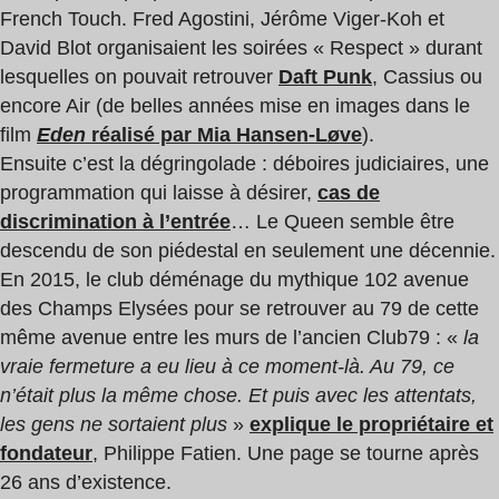
French Touch. Fred Agostini, Jérôme Viger-Koh et
David Blot organisaient les soirées « Respect » durant
lesquelles on pouvait retrouver
Daft Punk
, Cassius ou
encore Air (de belles années mise en images dans le
film
Eden
réalisé par Mia Hansen-Løve
).
Ensuite c’est la dégringolade : déboires judiciaires, une
programmation qui laisse à désirer,
cas de
discrimination à l’entrée
… Le Queen semble être
descendu de son piédestal en seulement une décennie.
En 2015, le club déménage du mythique 102 avenue
des Champs Elysées pour se retrouver au 79 de cette
même avenue entre les murs de l’ancien Club79 : «
la
vraie fermeture a eu lieu à ce moment-là. Au 79, ce
n’était plus la même chose. Et puis avec les attentats,
les gens ne sortaient plus
»
explique le propriétaire et
fondateur
, Philippe Fatien. Une page se tourne après
26 ans d’existence.