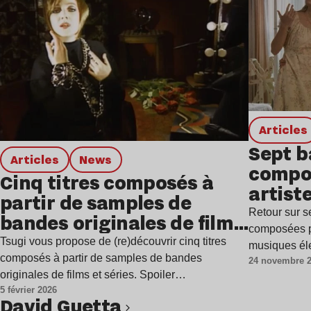
Articles
Sept b
Articles
news
compo
Cinq titres composés à
artist
partir de samples de
Retour sur s
bandes originales de films
composées p
et séries
Tsugi vous propose de (re)découvrir cinq titres
musiques él
composés à partir de samples de bandes
24 novembre 
originales de films et séries. Spoiler…
5 février 2026
David Guetta