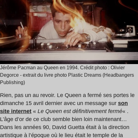
lecture
,
:
Cassius
1
,
min
Air
Jérôme Pacman au Queen en 1994. Crédit photo : Olivier
Degorce - extrait du livre photo Plastic Dreams (Headbangers
Publishing)
Rien, pas un au revoir. Le Queen a fermé ses portes le
dimanche 15 avril dernier avec un message sur
son
site internet
«
Le Queen est définitivement fermé
« .
L’âge d’or de ce club semble bien loin maintenant…
Dans les années 90, David Guetta était à la direction
artistique à l’époque où le lieu était le temple de la