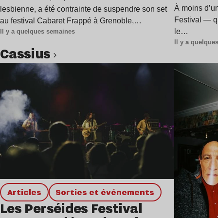
l’évén
À moins d’u
lesbienne, a été contrainte de suspendre son set
Festival — qu
au festival Cabaret Frappé à Grenoble,…
le…
Il y a quelques semaines
Il y a quelqu
Cassius
Lire l’article
Articles
Sorties et événements
Les Perséides Festival