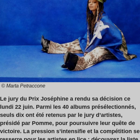
lecture
:
2
min
© Marta Petraccone
Le jury du Prix Joséphine a rendu sa décision ce
lundi 22 juin. Parmi les 40 albums présélectionnés,
seuls dix ont été retenus par le jury d’artistes,
présidé par Pomme, pour poursuivre leur quête de
victoire. La pression s’intensifie et la compétition se
resserre pour les artistes en lice : découvrez la liste