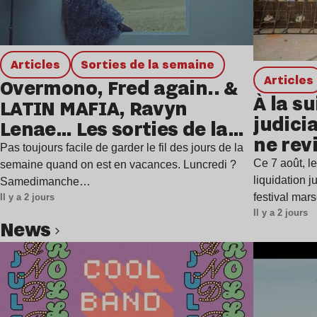
Articles
Sorties de la semaine
Articles
Overmono, Fred again.. &
À la su
LATIN MAFIA, Ravyn
judicia
Lenae… Les sorties de la
ne rev
semaine
Pas toujours facile de garder le fil des jours de la
Ce 7 août, l
semaine quand on est en vacances. Luncredi ?
liquidation j
Samedimanche…
festival mar
Il y a 2 jours
Il y a 2 jours
news
Lire l’article