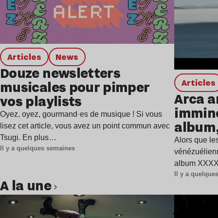
Articles
news
Douze newsletters
Articles
musicales pour pimper
Arca a
vos playlists
immine
Oyez, oyez, gourmand·es de musique ! Si vous
album,
lisez cet article, vous avez un point commun avec
Tsugi. En plus…
Alors que les
Il y a quelques semaines
vénézuélienn
album XXXXX
Il y a quelqu
A la une
Lire l’article