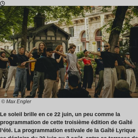
Temps
de
lecture
:
3
min
© Max Engler
Le soleil brille en ce 22 juin, un peu comme la
programmation de cette troisième édition de Gaîté
l’été. La programmation estivale de la Gaîté Lyrique