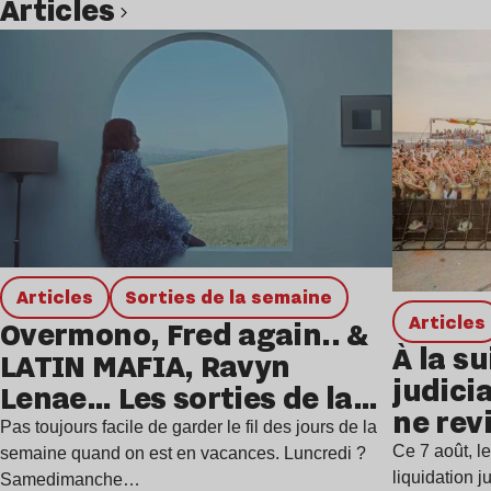
Articles
Lire l’article
Articles
Sorties de la semaine
Articles
Overmono, Fred again.. &
À la su
LATIN MAFIA, Ravyn
judicia
Lenae… Les sorties de la
ne rev
semaine
Pas toujours facile de garder le fil des jours de la
Ce 7 août, l
semaine quand on est en vacances. Luncredi ?
liquidation j
Samedimanche…