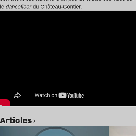
le
dancefloor
du Château-Gontier.
Articles
Lire l’article