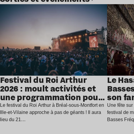
Lire l’article
Festival du Roi Arthur
Le Has
2026 : moult activités et
Basses
une programmation pour
son fa
festoyer
juillet
Le festival du Roi Arthur à Bréal-sous-Montfort en
Une fête sur 
Ille-et-Vilaine approche à pas de géants ! Il aura
festival de 
lieu du 21…
Basses Fré