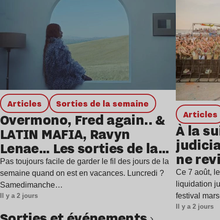
Articles
Sorties de la semaine
Articles
Overmono, Fred again.. &
À la su
LATIN MAFIA, Ravyn
judicia
Lenae… Les sorties de la
ne rev
semaine
Pas toujours facile de garder le fil des jours de la
Ce 7 août, l
semaine quand on est en vacances. Luncredi ?
liquidation j
Samedimanche…
festival mar
Il y a 2 jours
Il y a 2 jours
Sorties et événements