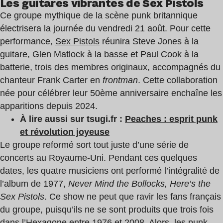
Les guitares vibrantes de Sex Pistols
Ce groupe mythique de la scène punk britannique
électrisera la journée du vendredi 21 août. Pour cette
performance,
Sex Pistols
réunira Steve Jones à la
guitare, Glen Matlock à la basse et Paul Cook à la
batterie, trois des membres originaux, accompagnés du
chanteur Frank Carter en
frontman
. Cette collaboration
née pour célébrer leur 50ème anniversaire enchaîne les
apparitions depuis 2024.
À lire aussi sur
tsugi.fr
:
Peaches : esprit punk
et révolution joyeuse
Le groupe reformé sort tout juste d’une série de
concerts au Royaume-Uni. Pendant ces quelques
dates, les quatre musiciens ont performé l’intégralité de
l’album de 1977,
Never Mind the Bollocks, Here’s the
Sex Pistols
. Ce show ne peut que ravir les fans français
du groupe, puisqu’ils ne se sont produits que trois fois
dans l’Hexagone entre 1976 et 2008. Alors, les punk-