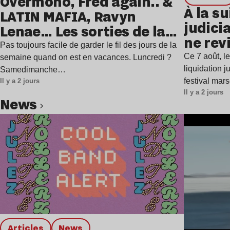
Overmono, Fred again.. &
À la su
LATIN MAFIA, Ravyn
judicia
Lenae… Les sorties de la
ne rev
semaine
Pas toujours facile de garder le fil des jours de la
Ce 7 août, l
semaine quand on est en vacances. Luncredi ?
liquidation j
Samedimanche…
festival mar
Il y a 2 jours
Il y a 2 jours
news
Lire l’article
Articles
news