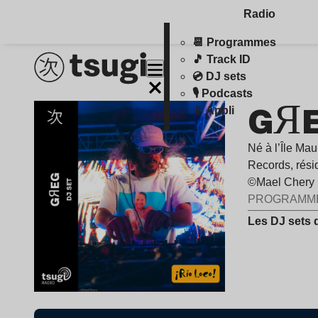
Radio
📆 Programmes
🎵 Track ID
💿 DJ sets
🎙️ Podcasts
GЯE
📱 Appli
Né à l’Île Mau
Records, rési
©Mael Chery
PROGRAMM
Les DJ sets 