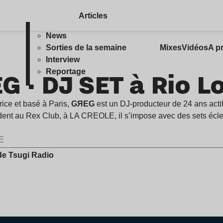
Articles
News
Sorties de la semaine
Mixes
Vidéos
A p
Interview
G · DJ SET à Rio L
Reportage
rice et basé à Paris,
GЯEG
est un DJ-producteur de 24 ans act
dent au Rex Club, à LA CREOLE, il s’impose avec des sets éclec
E
de Tsugi Radio