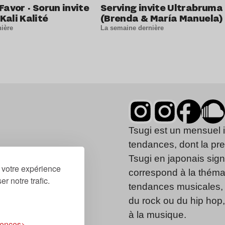
Favor · Sorun invite
Serving invite Ultrabruma
Kali Kalité
(Brenda & María Manuela)
ière
La semaine dernière
Tsugi est un mensuel 
tendances, dont la pr
Tsugi en japonais signi
r votre expérience
correspond à la thémat
r notre trafic.
tendances musicales, 
du rock ou du hip hop
à la musique.
rences