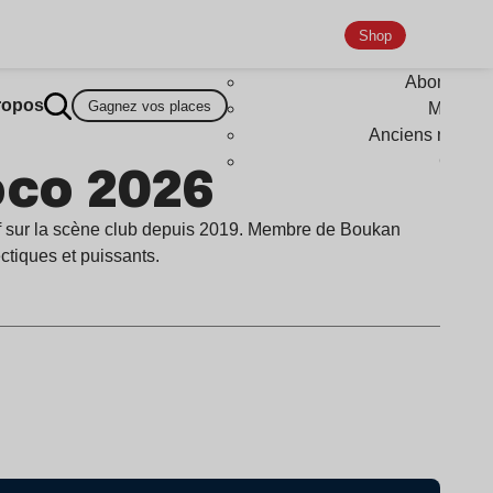
Shop
Abonneme
ropos
Gagnez vos places
Magazi
Anciens numér
oco 2026
Goodi
if sur la scène club depuis 2019. Membre de Boukan
tiques et puissants.