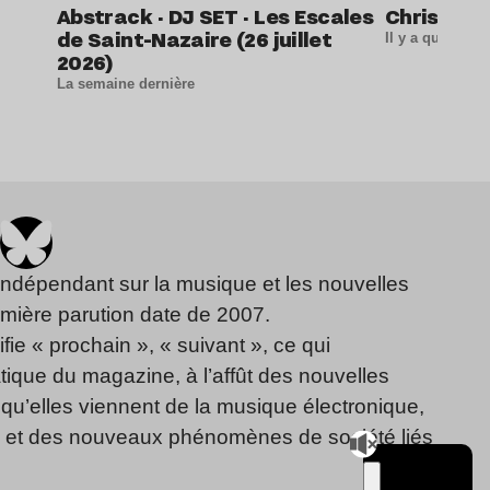
Abstrack · DJ SET · Les Escales
Christine 
de Saint-Nazaire (26 juillet
Il y a quelque
2026)
La semaine dernière
indépendant sur la musique et les nouvelles
emière parution date de 2007.
fie « prochain », « suivant », ce qui
ique du magazine, à l’affût des nouvelles
qu’elles viennent de la musique électronique,
, et des nouveaux phénomènes de société liés