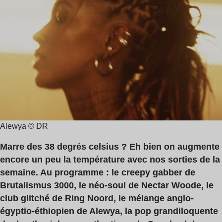
de
,
lecture
Brutalismus
:
3000
10
,
min
Gen
Alewya © DR
Marre des 38 degrés celsius ? Eh bien on augmente
encore un peu la température avec nos sorties de la
semaine. Au programme : le creepy gabber de
Brutalismus 3000, le néo-soul de Nectar Woode, le
club glitché de Ring Noord, le mélange anglo-
égyptio-éthiopien de Alewya, la pop grandiloquente