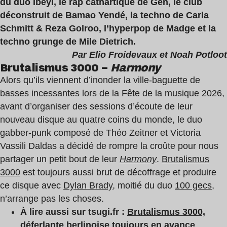
du duo Ibeyi, le rap cathartique de Gen, le club
déconstruit de Bamao Yendé, la techno de Carla
Schmitt & Reza Golroo, l’hyperpop de Madge et la
techno grunge de Mile Dietrich.
Par Elio Froidevaux et Noah Potloot
Brutalismus 3000 –
Harmony
Alors qu’ils viennent d’inonder la ville-baguette de
basses incessantes lors de la Fête de la musique 2026,
avant d’organiser des sessions d’écoute de leur
nouveau disque au quatre coins du monde, le duo
gabber-punk composé de Théo Zeitner et Victoria
Vassili Daldas a décidé de rompre la croûte pour nous
partager un petit bout de leur
Harmony
.
Brutalismus
3000
est toujours aussi brut de décoffrage et produire
ce disque avec
Dylan Brady
, moitié du duo
100 gecs
,
n’arrange pas les choses.
À lire aussi sur tsugi.fr :
Brutalismus 3000,
déferlante berlinoise toujours en avance