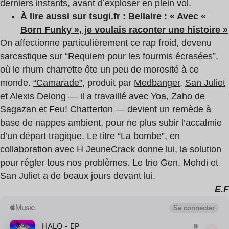
derniers instants, avant d’exploser en plein vol.
À lire aussi sur tsugi.fr :
Bellaire : « Avec «
Born Funky », je voulais raconter une histoire »
On affectionne particulièrement ce rap froid, devenu
sarcastique sur
“Requiem pour les fourmis écrasées”
,
où le rhum charrette ôte un peu de morosité à ce
monde.
“Camarade”
, produit par
Medbanger
,
San Juliet
et Alexis Delong — il a travaillé avec
Yoa
,
Zaho de
Sagazan
et
Feu! Chatterton
— devient un remède à
base de nappes ambient, pour ne plus subir l’accalmie
d’un départ tragique. Le titre
“La bombe”
, en
collaboration avec
H JeuneCrack
donne lui, la solution
pour régler tous nos problèmes. Le trio Gen, Mehdi et
San Juliet a de beaux jours devant lui.
E.F