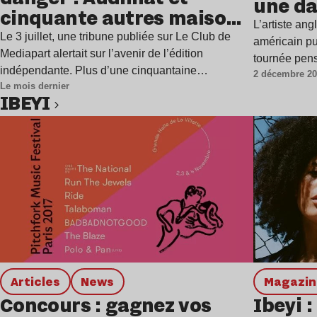
une da
cinquante autres maisons
L’artiste ang
d’édition alertent
Le 3 juillet, une tribune publiée sur Le Club de
américain pu
Mediapart alertait sur l’avenir de l’édition
tournée pen
indépendante. Plus d’une cinquantaine…
2 décembre 2
Le mois dernier
IBEYI
Lire l’article
Articles
news
magazi
Concours : gagnez vos
Ibeyi :