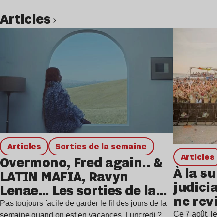
Articles
Lire l’article
Articles
Sorties de la semaine
Articles
Overmono, Fred again.. &
À la su
LATIN MAFIA, Ravyn
judicia
Lenae… Les sorties de la
ne rev
semaine
Pas toujours facile de garder le fil des jours de la
Ce 7 août, l
semaine quand on est en vacances. Luncredi ?