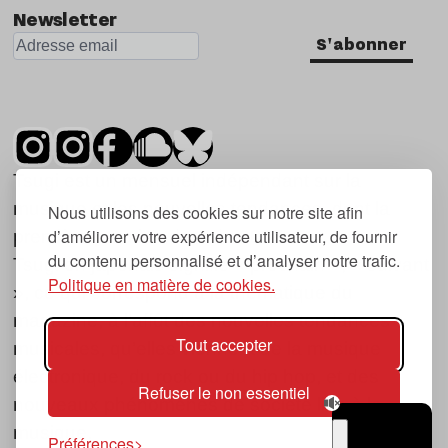
Newsletter
S'abonner
Tsugi est un mensuel indépendant sur la
musique et les nouvelles tendances, dont la
Nous utilisons des cookies sur notre site afin
d’améliorer votre expérience utilisateur, de fournir
première parution date de 2007.
du contenu personnalisé et d’analyser notre trafic.
Tsugi en japonais signifie « prochain », « suivant
Politique en matière de cookies.
», ce qui correspond à la thématique du
magazine, à l’affût des nouvelles tendances
Tout accepter
musicales, qu’elles viennent de la musique
électronique, du rock ou du hip hop, et des
Refuser le non essentiel
nouveaux phénomènes de société liés à la
musique.
Préférences