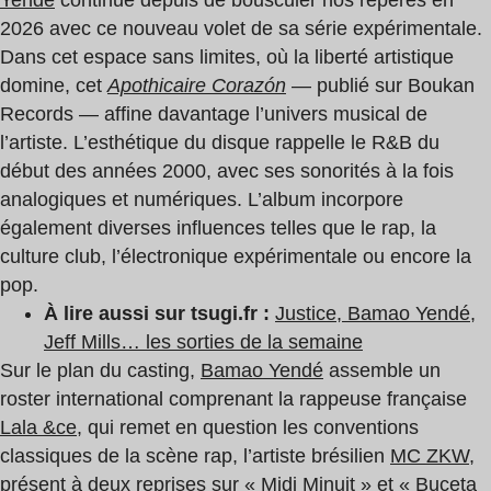
Yendé
continue depuis de bousculer nos repères en
2026 avec ce nouveau volet de sa série expérimentale.
Dans cet espace sans limites, où la liberté artistique
domine, cet
Apothicaire Corazón
— publié sur Boukan
Records — affine davantage l’univers musical de
l’artiste. L’esthétique du disque rappelle le R&B du
début des années 2000, avec ses sonorités à la fois
analogiques et numériques. L’album incorpore
également diverses influences telles que le rap, la
culture club, l’électronique expérimentale ou encore la
pop.
À lire aussi sur tsugi.fr :
Justice, Bamao Yendé,
Jeff Mills… les sorties de la semaine
Sur le plan du casting,
Bamao Yendé
assemble un
roster international comprenant la rappeuse française
Lala &ce
, qui remet en question les conventions
classiques de la scène rap, l’artiste brésilien
MC ZKW
,
présent à deux reprises sur « Midi Minuit » et « Buceta