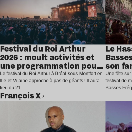
Festival du Roi Arthur
Le Has
2026 : moult activités et
Basses
une programmation pour
son fa
festoyer
juillet
Le festival du Roi Arthur à Bréal-sous-Montfort en
Une fête sur 
Ille-et-Vilaine approche à pas de géants ! Il aura
festival de 
lieu du 21…
Basses Fré
François X
Lire l’article