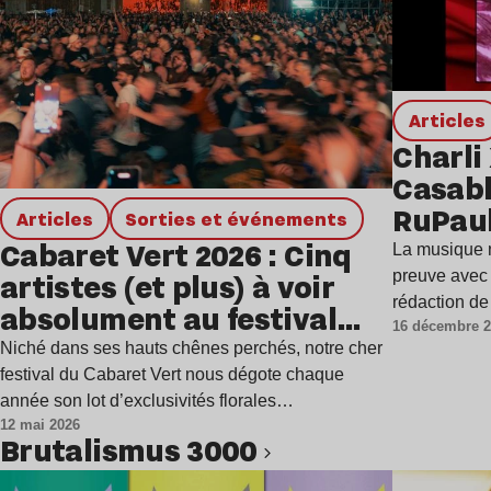
Articles
Charli
Casabl
RuPaul
Articles
Sorties et événements
collab
Cabaret Vert 2026 : Cinq
La musique n
impro
artistes (et plus) à voir
preuve avec 
rédaction d
absolument au festival
16 décembre 
ardennais
Niché dans ses hauts chênes perchés, notre cher
festival du Cabaret Vert nous dégote chaque
année son lot d’exclusivités florales…
12 mai 2026
Brutalismus 3000
Lire l’article