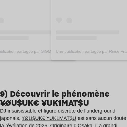
Une publication partagée par SIGMA (@sigma_wav)
9) Découvrir le phénomène
¥ØU$UK€ ¥UK1MAT$U
DJ insaisissable et figure discrète de l’underground
japonais,
¥ØU$UK€ ¥UK1MAT$U
est sans aucun doute
la révélation de 2025. Originaire d’Osaka, il a grandi