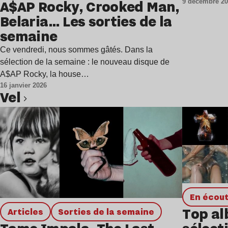
A$AP Rocky, Crooked Man,
9 décembre 2
Belaria… Les sorties de la
semaine
Ce vendredi, nous sommes gâtés. Dans la
sélection de la semaine : le nouveau disque de
A$AP Rocky, la house…
16 janvier 2026
Vel
Lire l’article
en écou
Top al
Articles
Sorties de la semaine