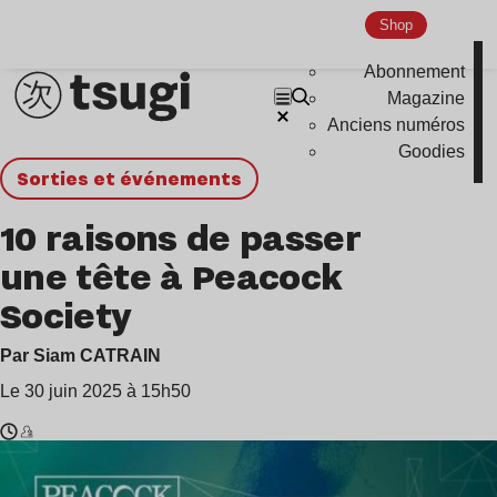
Shop
Abonnement
Magazine
Anciens numéros
Goodies
Sorties et événements
10 raisons de passer
une tête à Peacock
Society
Par Siam CATRAIN
Le 30 juin 2025 à 15h50
Temps
Underworld
de
,