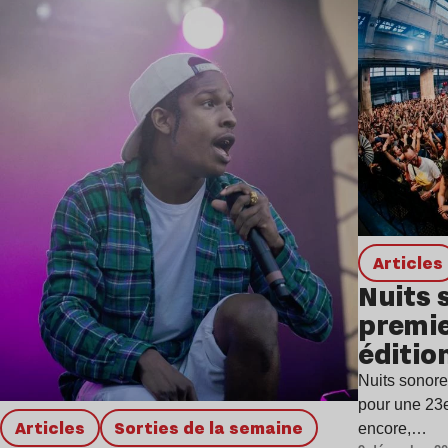
Lire l’article
Articles
Nuits 
premie
éditio
Nuits sonore
pour une 23e
Articles
Sorties de la semaine
encore,…