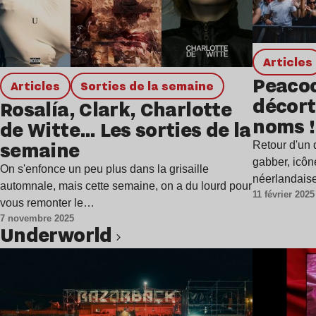
Articles
Peacoc
Articles
Sorties de la semaine
décort
Rosalía, Clark, Charlotte
noms !
de Witte… Les sorties de la
semaine
Retour d'un 
gabber, icôn
On s'enfonce un peu plus dans la grisaille
néerlandaise
automnale, mais cette semaine, on a du lourd pour
11 février 2025
Peacock…
vous remonter le…
7 novembre 2025
Underworld
Lire l’article