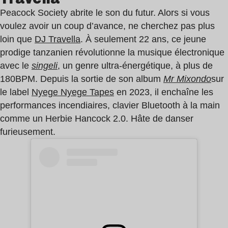
Peacock Society abrite le son du futur. Alors si vous
voulez avoir un coup d’avance, ne cherchez pas plus
loin que
DJ Travella
. À seulement 22 ans, ce jeune
prodige tanzanien révolutionne la musique électronique
avec le
singeli
,
un genre ultra-énergétique, à plus de
180BPM. Depuis la sortie de son album
Mr Mixondo
sur
le label
Nyege Nyege Tapes
en 2023, il enchaîne les
performances incendiaires, clavier Bluetooth à la main
comme un Herbie Hancock 2.0. Hâte de danser
furieusement.