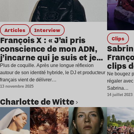
Articles
interview
François X : « J’ai pris
clips
Sabrin
conscience de mon ADN,
Franço
j’incarne qui je suis et je
clips 
trace ma route »
Plus de coquille. Après une longue réflexion
autour de son identité hybride, le DJ et producteur
Ne bougez pa
français vient de délivrer…
régaler avec 
13 novembre 2025
Sabrina…
14 juillet 2023
Charlotte de Witte
Lire l’article