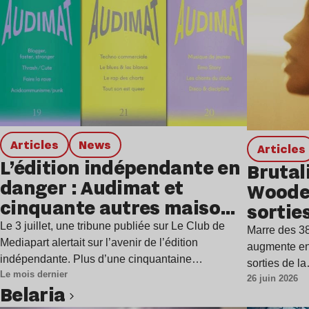
Articles
news
Articles
L’édition indépendante en
Brutal
danger : Audimat et
Woode
cinquante autres maisons
sortie
d’édition alertent
Le 3 juillet, une tribune publiée sur Le Club de
Marre des 38
Mediapart alertait sur l’avenir de l’édition
augmente en
indépendante. Plus d’une cinquantaine…
sorties de l
Le mois dernier
26 juin 2026
Belaria