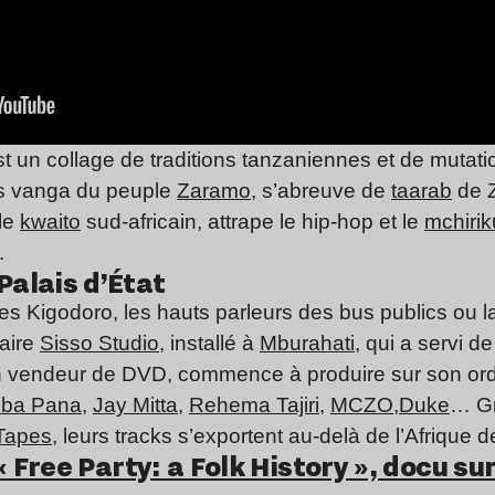
st un collage de traditions tanzaniennes et de mutatio
s vanga du peuple
Zaramo
, s’abreuve de
taarab
de Z
 le
kwaito
sud-africain, attrape le hip-hop et le
mchirik
.
Palais d’État
ia les Kigodoro, les hauts parleurs des bus publics o
daire
Sisso Studio
, installé à
Mburahati
, qui a servi d
vendeur de DVD, commence à produire sur son ordi p
ba Pana
,
Jay Mitta
,
Rehema Tajiri
,
MCZO,
Duke
… Gr
Tapes,
leurs tracks s’exportent au-delà de l’Afrique d
« Free Party: a Folk History », docu su