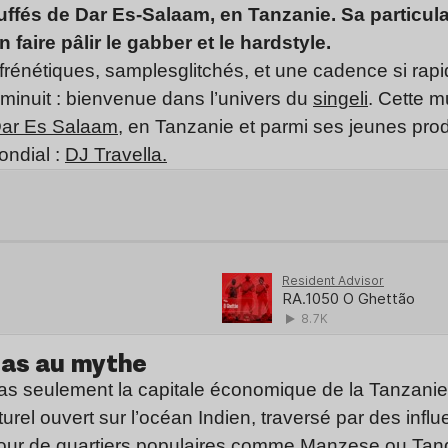
ffés de Dar Es-Salaam, en Tanzanie. Sa particula
 faire pâlir le gabber et le hardstyle.
frénétiques,
samples
glitchés
, et une cadence si rapi
 minuit : bienvenue dans l’univers du
singeli
. Cette m
ar Es Salaam,
en Tanzanie et p
armi ses jeunes prod
ondial :
DJ Travella.
las au mythe
as seulement la capitale économique de la Tanzanie :
urel ouvert sur l’océan Indien, traversé par des infl
étour de quartiers populaires comme
Manzese
ou
Tan