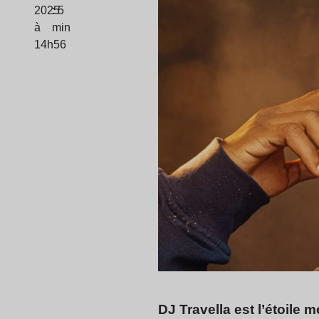
2025
: 5
à
min
14h56
DJ Travella est l’étoile