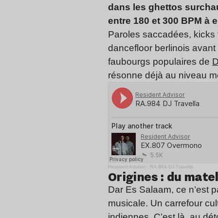
dans les ghettos surchau
entre 180 et 300 BPM à en
Paroles saccadées, kicks 
dancefloor berlinois avant
faubourgs populaires de
D
résonne déjà au niveau m
Resident Advisor
·
RA.984 DJ Travella
Origines : du mate
Dar Es Salaam, ce n’est p
musicale. Un carrefour cult
indiennes. C’est là, au d