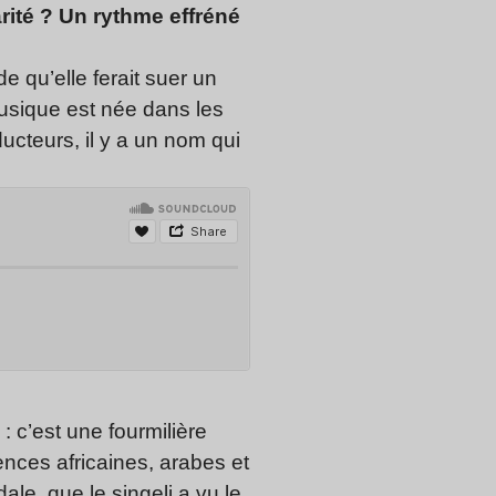
rité ? Un rythme effréné
de qu’elle ferait suer un
usique est née dans les
ucteurs, il y a un nom qui
 c’est une fourmilière
uences africaines, arabes et
dale
, que le
singeli
a vu le