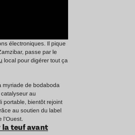
ns électroniques. Il pique
amzibar, passe par le
u
local pour digérer tout ça
u la myriade de bodaboda
e catalyseur au
ortable, bientôt rejoint
âce au soutien du label
e l’Ouest.
r la teuf avant