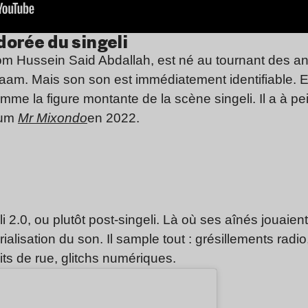
 dorée du singeli
nom
Hussein Said Abdallah
, est né au tournant des an
alaam. Mais son
son
est immédiatement identifiable.
E
mme la figure montante de la scène singeli. Il a à 
bum
Mr Mixondo
en 2022.
li 2.0, ou plutôt post-singeli. Là où ses aînés jouaien
ialisation du son. Il sample tout : grésillements radio
uits de rue, glitchs numériques.