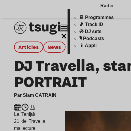
Radio
📆 Programmes
🎵 Track ID
💿 DJ sets
🎙️ Podcasts
📱 Appli
Articles
news
DJ Travella, sta
PORTRAIT
Par Siam CATRAIN
Le
Temps
DJ
21
de
Travella
mai
lecture