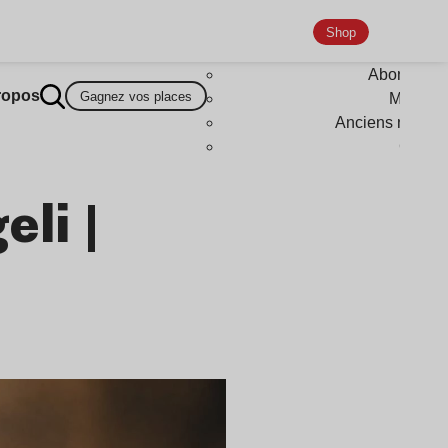
Shop
Abonneme
ropos
Gagnez vos places
Magazi
Anciens numér
Goodi
eli |