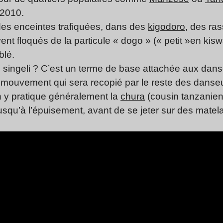
 2010.
r des enceintes trafiquées, dans des
kigodoro,
des
ras
t floqués de la particule « dogo » (« petit »en kiswa
blé.
e singeli ? C’est un terme de base attachée aux dans
ur mouvement qui sera recopié par le reste des danse
 y pratique généralement la
chura
(cousin tanzanien
usqu’à l’épuisement, avant de se jeter sur des matel