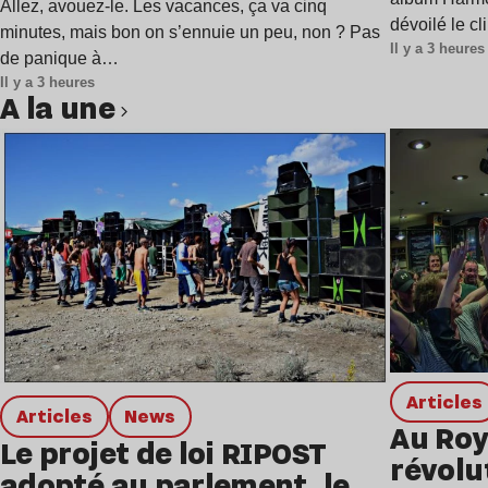
Allez, avouez-le. Les vacances, ça va cinq
dévoilé le c
minutes, mais bon on s’ennuie un peu, non ? Pas
Il y a 3 heures
de panique à…
Il y a 3 heures
A la une
Lire l’article
Articles
Articles
news
Au Roy
Le projet de loi RIPOST
révolu
adopté au parlement, le