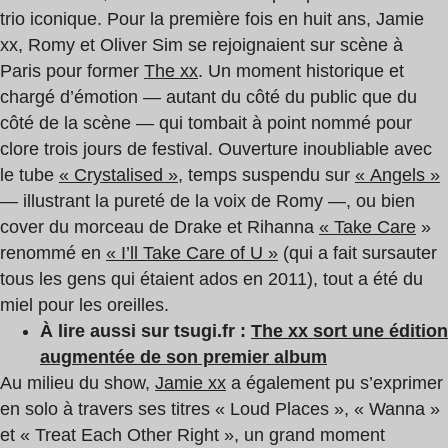
trio iconique. Pour la première fois en huit ans, Jamie
xx, Romy et Oliver Sim se rejoignaient sur scène à
Paris pour former
The xx
. Un moment historique et
chargé d’émotion — autant du côté du public que du
côté de la scène — qui tombait à point nommé pour
clore trois jours de festival. Ouverture inoubliable avec
le tube
« Crystalised »
, temps suspendu sur
« Angels »
— illustrant la pureté de la voix de Romy —, ou bien
cover du morceau de Drake et Rihanna
« Take Care
»
renommé en
« I’ll Take Care of U »
(qui a fait sursauter
tous les gens qui étaient ados en 2011), tout a été du
miel pour les oreilles.
À lire aussi sur tsugi.fr :
The xx sort une édition
augmentée de son premier album
Au milieu du show,
Jamie xx
a également pu s’exprimer
en solo à travers ses titres « Loud Places », « Wanna »
et « Treat Each Other Right », un grand moment