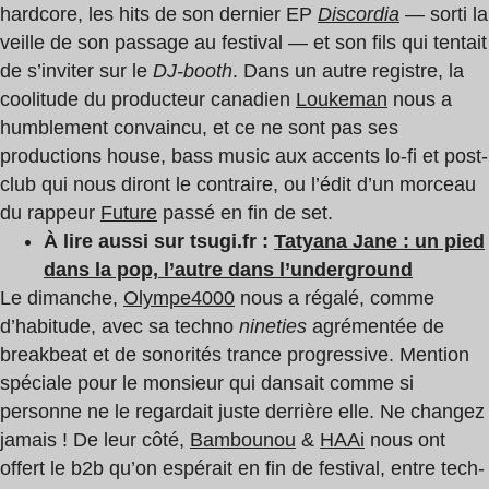
hardcore, les hits de son dernier EP
Discordia
— sorti la
veille de son passage au festival — et son fils qui tentait
de s’inviter sur le
DJ-booth
. Dans un autre registre, la
coolitude du producteur canadien
Loukeman
nous a
humblement convaincu, et ce ne sont pas ses
productions house, bass music aux accents lo-fi et post-
club qui nous diront le contraire, ou l’édit d’un morceau
du rappeur
Future
passé en fin de set.
À lire aussi sur tsugi.fr :
Tatyana Jane : un pied
dans la pop, l’autre dans l’underground
Le dimanche,
Olympe4000
nous a régalé, comme
d’habitude, avec sa techno
nineties
agrémentée de
breakbeat et de sonorités trance progressive. Mention
spéciale pour le monsieur qui dansait comme si
personne ne le regardait juste derrière elle. Ne changez
jamais !
De leur côté,
Bambounou
&
HAAi
nous ont
offert le b2b qu’on espérait en fin de festival, entre tech-