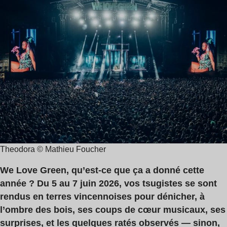
de
Love
lecture
Green
:
13
min
Theodora © Mathieu Foucher
We Love Green, qu’est-ce que ça a donné cette
année ? Du 5 au 7 juin 2026, vos tsugistes se sont
rendus en terres vincennoises pour dénicher, à
l’ombre des bois, ses coups de cœur musicaux, ses
surprises, et les quelques ratés observés — sinon,