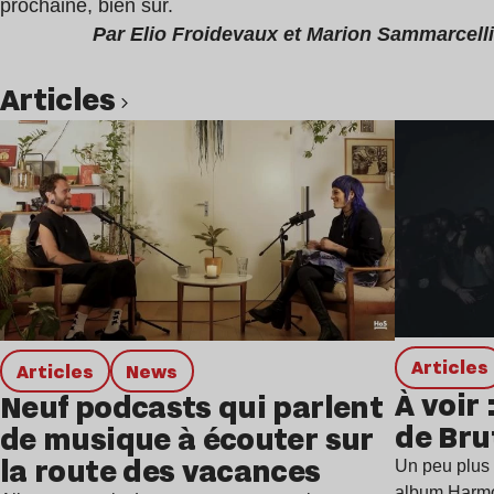
prochaine, bien sûr.
Par Elio Froidevaux et Marion Sammarcelli
Articles
Lire l’article
Articles
Articles
news
À voir 
Neuf podcasts qui parlent
de Bru
de musique à écouter sur
la route des vacances
Un peu plus 
album Harmo