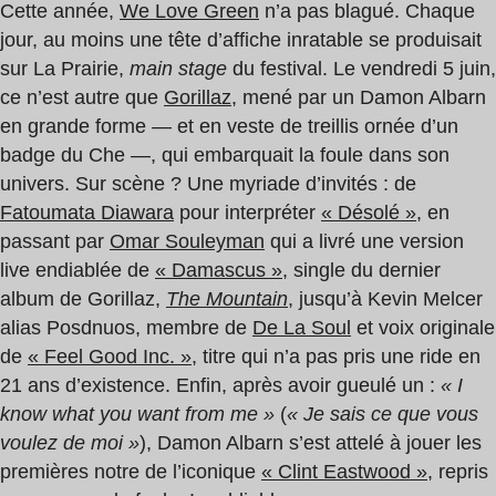
Cette année,
We Love Green
n’a pas blagué. Chaque
jour, au moins une tête d’affiche inratable se produisait
sur La Prairie,
main stage
du festival. Le vendredi 5 juin,
ce n’est autre que
Gorillaz
, mené par un Damon Albarn
en grande forme — et en veste de treillis ornée d’un
badge du Che —, qui embarquait la foule dans son
univers. Sur scène ? Une myriade d’invités : de
Fatoumata Diawara
pour interpréter
« Désolé »
, en
passant par
Omar Souleyman
qui a livré une version
live endiablée de
« Damascus »
, single du dernier
album de Gorillaz,
The Mountain
, jusqu’à Kevin Melcer
alias Posdnuos, membre de
De La Soul
et voix originale
de
« Feel Good Inc. »
, titre qui n’a pas pris une ride en
21 ans d’existence. Enfin, après avoir gueulé un :
« I
know what you want from me »
(
« Je sais ce que vous
voulez de moi »
), Damon Albarn s’est attelé à jouer les
premières notre de l’iconique
« Clint Eastwood »
, repris