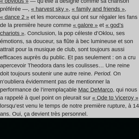
« obvious »
— qu’elle a désigné comme sa chanson
préférée —,
« harvest sky »
,
« family and friends »
,
« dance 2 »
et les morceaux qui ont sur régaler les fans
de la première heure comme
« galore »
et
« god’s
chariots »
. Conclusion, la pop céleste d’Oklou, ses
émotions, sa douceur, sa flûte à bec lumineuse et son
attrait pour la musique de club, sont toujours aussi
efficaces auprès du public. Et pas seulement : on a cru
apercevoir Theodora dans les coulisses… Une reine
doit toujours soutenir une autre reine.
Period.
On
n’oubliera évidemment pas de mentionner la
performance de l’irremplaçable
Mac DeMarco
, qui nous
a rappelé à quel point on pleurait sur
« Ode to Viceroy »
lorsqu’est venu le temps de notre première rupture, à 14
ans. Oui, ça devient très personnel.