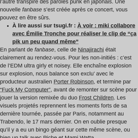
l’autre transpire des paroles punk en japonais. Une
nouvelle
fanbase
s’est créée après ce concert, vous
pouvez en être sûrs.
À lire aussi sur tsugi.fr :
À voir : miki collabore
avec Émilie Tronche pour réaliser le clip de “ça
pik un peu quand même”
En parlant de
fanbase
, celle de
Ninajirachi
était
clairement au rendez-vous. Pour les non-initiés : c’est
de l’EDM ultra girly et noisey. Elle enchaîne explosion
sur explosion, nous balance son exclu’ avec le
producteur australien
Porter Robinson
, et termine par
“Fuck My Computer”
, avant de remonter sur scène pour
jouer la version remixée du duo
Frost Children
. Les
visuels projetés reprennent les moments forts de sa
dernière tournée, passée par Paris, notamment au
Trabendo, le 17 mars dernier. On en oublie presque
qu’il y a eu un bingo géant sur cette même scène, ou
bien un talk avec Piche et Mami Watta.