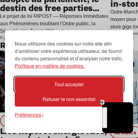
in-sto
destin des free parties
Outre-Manche
est-il scellé ?
Le projet de loi RIPOST — Réponses Immédiates
moyen pour r
aux Phénomènes troublant l'Ordre public, la
store gigs (
Sécurité et la Tranquillité — a…
Il y a quelqu
Il y a quelques semaines
Reportages
Nous utilisons des cookies sur notre site afin
d’améliorer votre expérience utilisateur, de fournir
Lire l’article
du contenu personnalisé et d’analyser notre trafic.
Politique en matière de cookies.
Tout accepter
Refuser le non essentiel
Préférences
Articles
Reportages
TSUGI
RADIO
Live Report : énergie rave,
Articles