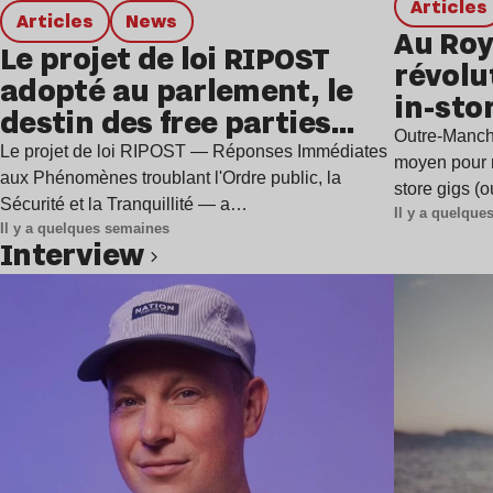
Articles
Articles
news
Au Roy
Le projet de loi RIPOST
révolu
adopté au parlement, le
in-sto
destin des free parties
Outre-Manche
est-il scellé ?
Le projet de loi RIPOST — Réponses Immédiates
moyen pour r
aux Phénomènes troublant l'Ordre public, la
store gigs (
Sécurité et la Tranquillité — a…
Il y a quelqu
Il y a quelques semaines
interview
Lire l’article