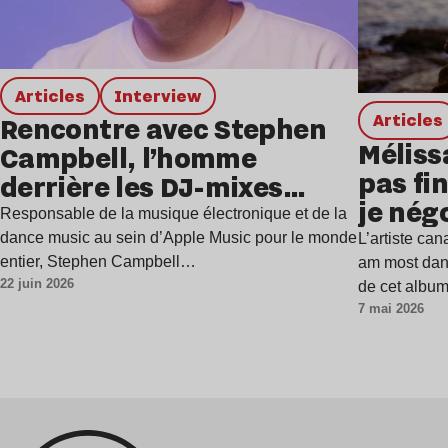
Articles
interview
Articles
Rencontre avec Stephen
Méliss
Campbell, l’homme
pas fi
derrière les DJ-mixes
je nég
d’Apple Music
Responsable de la musique électronique et de la
pour m
dance music au sein d’Apple Music pour le monde
L’artiste can
entier, Stephen Campbell…
am most dang
22 juin 2026
de cet album
7 mai 2026