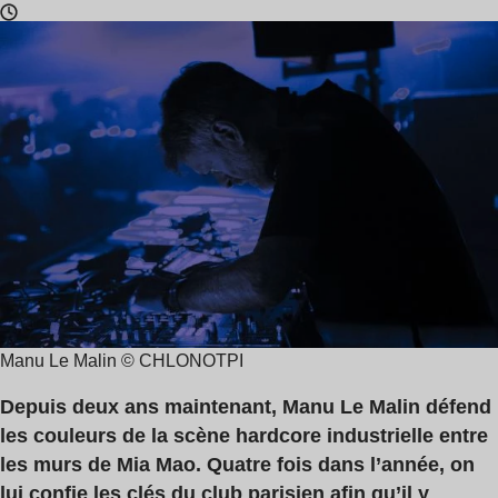
Temps
de
lecture
:
9
min
Manu Le Malin © CHLONOTPI
Depuis deux ans maintenant, Manu Le Malin défend
les couleurs de la scène hardcore industrielle entre
les murs de Mia Mao. Quatre fois dans l’année, on
lui confie les clés du club parisien afin qu’il y