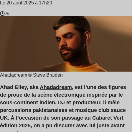
Le 20 août 2025 à 17h20
Temps
Ahadadream
de
lecture
:
6
min
Ahadadream © Steve Braiden
Ahad Elley, aka
Ahadadream
, est l’une des figures
de proue de la scène électronique inspirée par le
sous-continent indien. DJ et producteur, il mêle
percussions pakistanaises et musique club sauce
UK. À l’occasion de son passage au Cabaret Vert
édition 2025, on a pu discuter avec lui juste avant