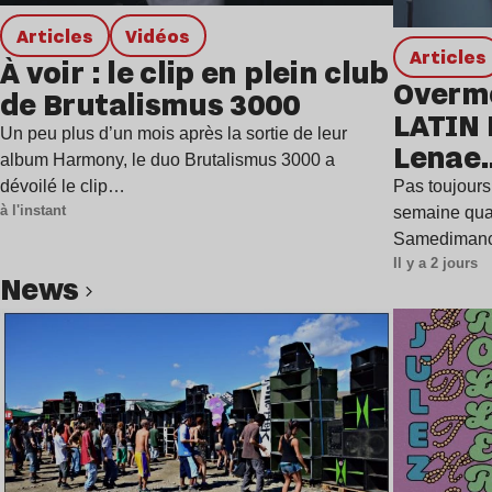
Articles
Vidéos
Articles
À voir : le clip en plein club
Overmo
de Brutalismus 3000
LATIN 
Un peu plus d’un mois après la sortie de leur
Lenae…
album Harmony, le duo Brutalismus 3000 a
semai
dévoilé le clip…
Pas toujours 
à l'instant
semaine qua
Samediman
Il y a 2 jours
news
Lire l’article