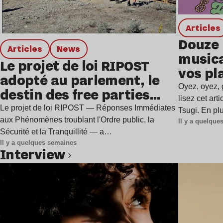
Articles
Douze 
Articles
news
musica
Le projet de loi RIPOST
vos pl
adopté au parlement, le
Oyez, oyez,
destin des free parties
lisez cet ar
est-il scellé ?
Le projet de loi RIPOST — Réponses Immédiates
Tsugi. En p
aux Phénomènes troublant l'Ordre public, la
Il y a quelqu
Sécurité et la Tranquillité — a…
Il y a quelques semaines
interview
Lire l’article