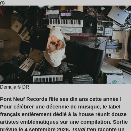
Temps
de
lecture
:
2
min
Demuja © DR
Pont Neuf Records fête ses dix ans cette année !
Pour célébrer une décennie de musique, le label
français entièrement dédié à la house réunit douze
artistes emblématiques sur une compilation. Sortie
prévue le 4 septembre 2026.
Tsugi
t’en raconte un