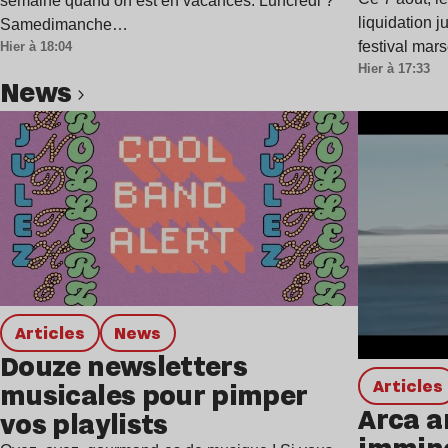
semaine quand on est en vacances. Luncredi ?
liquidation j
Samedimanche…
festival mar
Hier à 18:04
Hier à 17:33
news
Lire l’article
Articles
news
Douze newsletters
Articles
musicales pour pimper
Arca a
vos playlists