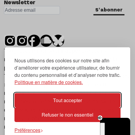
Newsletter
S'abonner
Tsugi est un mensuel indépendant sur la
musique et les nouvelles tendances, dont la
Nous utilisons des cookies sur notre site afin
d’améliorer votre expérience utilisateur, de fournir
première parution date de 2007.
du contenu personnalisé et d’analyser notre trafic.
Tsugi en japonais signifie « prochain », « suivant
Politique en matière de cookies.
», ce qui correspond à la thématique du
magazine, à l’affût des nouvelles tendances
Tout accepter
musicales, qu’elles viennent de la musique
électronique, du rock ou du hip hop, et des
Refuser le non essentiel
nouveaux phénomènes de société liés à la
musique.
Préférences