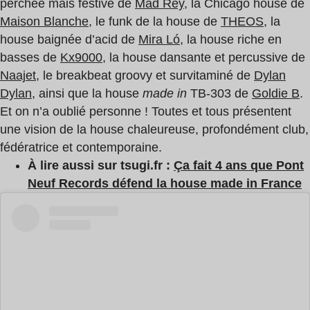
perchée mais festive de
Mad Rey
, la Chicago house de
Maison Blanche
, le funk de la house de
THEOS
, la
house baignée d’acid de
Mira Ló
, la house riche en
basses de
Kx9000
, la house dansante et percussive de
Naajet
, le breakbeat groovy et survitaminé de
Dylan
Dylan
, ainsi que la house
made in
TB-303 de
Goldie B
.
Et on n’a oublié personne ! Toutes et tous présentent
une vision de la house chaleureuse, profondément club,
fédératrice et contemporaine.
À lire aussi sur tsugi.fr :
Ça fait 4 ans que Pont
Neuf Records défend la house made in France