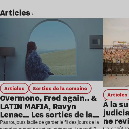
Articles
Lire l’article
Articles
Sorties de la semaine
Articles
Overmono, Fred again.. &
À la su
LATIN MAFIA, Ravyn
judicia
Lenae… Les sorties de la
ne rev
semaine
Pas toujours facile de garder le fil des jours de la
Ce 7 août, l