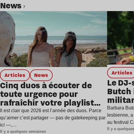
news
Lire l’article
Articles
Articles
news
Le DJ-
Cinq duos à écouter de
Butch 
toute urgence pour
milita
rafraîchir votre playlist
à Gren
Barbara Butc
estivale
Il est clair que 2026 est l’année des duos. Parce
lesbienne, a
qu’aimer c’est partager — pas de gatekeeping par
au festival 
ici —,…
Il y a quelqu
Il y a quelques semaines