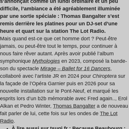
s’annonçait comme un lundi ordinaire et un peu
difficile, l’ambiance a été agréablement illuminée
par une sortie spéciale : Thomas Bangalter s’est
remis derrière les platines pour un DJ-set d’une
heure et quart sur la station The Lot Radio.
Mais quand est-ce que cet homme dort ? Peut-être
jamais, ou peut-être tout le temps, pour continuer à
nous faire rêver autant. Après avoir publié l’album
symphonique
Mythologies
en 2023, composé la bande-
son du spectacle
Mirage – Ballet for 16 Dancers
,
collaboré avec l’artiste JR en 2024 pour
Chiroptera
sur
la façade de l’Opéra Garnier puis en 2026 pour sa
nouvelle installation sur le Pont-Neuf, et marqué les
esprits lors d’un b2b mémorable avec Fred again.., Erol
Alkan et Pedro Winter,
Thomas Bangalter
a de nouveau
fait parler de lui, cette fois sur les ondes de
The Lot
Radio
.
À lire aussi sur tsugi.fr :
Because Beaubourg :