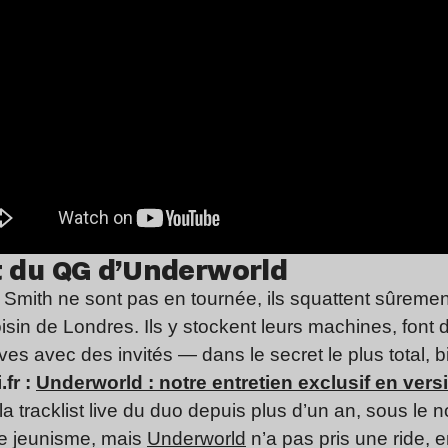
ct du QG d’Underworld
 Smith ne sont pas en tournée, ils squattent sûreme
sin de Londres. Ils y stockent leurs machines, font 
ives avec des invités — dans le secret le plus total,
.fr :
Underworld : notre entretien exclusif en vers
 la tracklist live du duo depuis plus d’un an, sous l
le jeunisme, mais
Underworld
n’a pas pris une ride, 