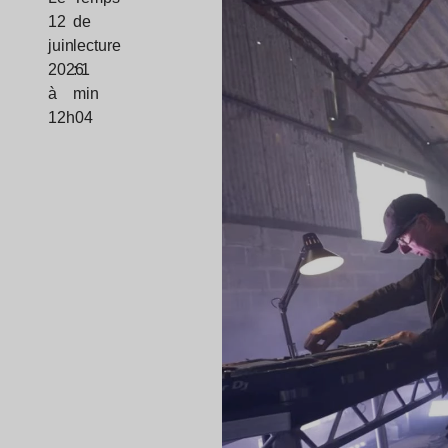
12
de
juin
lecture
2026
: 1
à
min
12h04