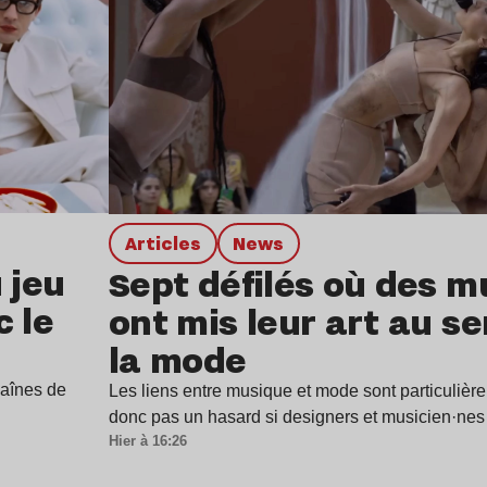
Articles
news
 jeu
Sept défilés où des m
c le
ont mis leur art au se
la mode
haînes de
Les liens entre musique et mode sont particulière
donc pas un hasard si designers et musicien·ne
Hier à 16:26