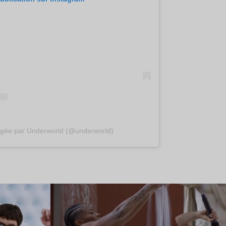
tagée par Underworld (@underworld)
Lire l’article