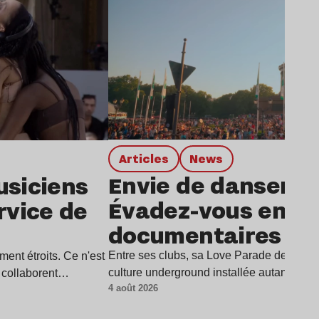
Articles
news
Envie de danser à 
usiciens
Évadez-vous en q
rvice de
documentaires
Entre ses clubs, sa Love Parade devenue 
ment étroits. Ce n'est
culture underground installée autant dan
s collaborent…
4 août 2026