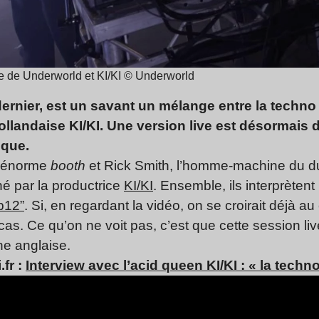
e de Underworld et KI/KI © Underworld
 dernier, est un savant un mélange entre la techno
ollandaise KI/KI. Une version live est désormais 
ique.
n énorme
booth
et Rick Smith, l’homme-machine du duo
né par la productrice
KI/KI
.
Ensemble, ils interprètent 
p12”
. Si, en regardant la vidéo, on se croirait déjà 
 cas. Ce qu’on ne voit pas, c’est que cette session li
ne anglaise.
.fr :
Interview avec l’acid queen KI/KI : « la tech