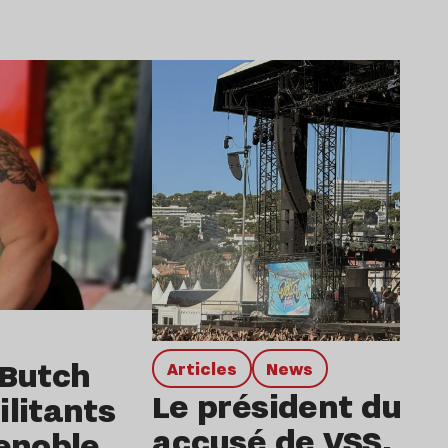
Lire l’article
 Butch
Articles
news
Le président du De
litants
accusé de VSS, dix 
renoble