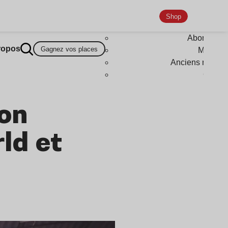
Shop
Abonneme
ropos
Gagnez vos places
Magazi
Anciens numér
Goodi
ion
ld et