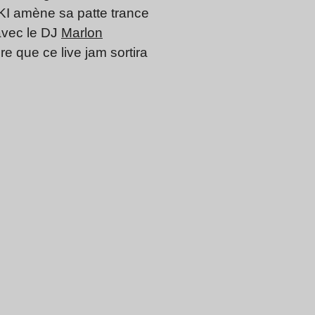
I/KI amène sa patte trance
avec le DJ
Marlon
e que ce live jam sortira