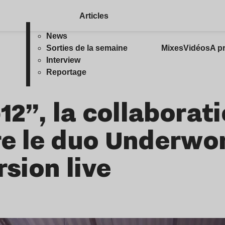
Articles
News
Sorties de la semaine
Mixes
Vidéos
A p
Interview
Reportage
12”, la collaborat
e le duo Underwor
rsion live