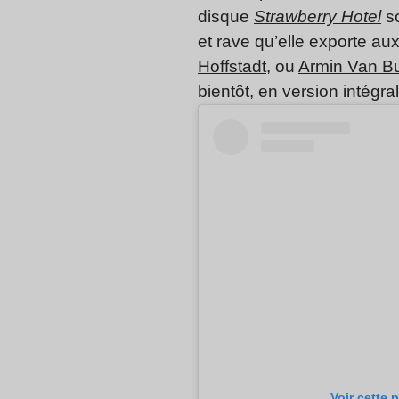
disque
Strawberry Hotel
so
et rave qu’elle exporte a
Hoffstadt
, ou
Armin Van B
bientôt, en version intégra
Voir cette 