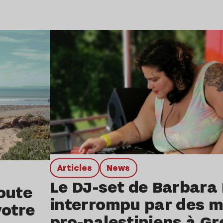
Lire l’article
Articles
news
Le DJ-set de Barbara
oute
interrompu par des mi
votre
pro-palestiniens à G