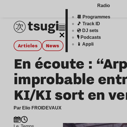
Radio
📆 Programmes
🎵 Track ID
💿 DJ sets
🎙️ Podcasts
📱 Appli
Articles
news
En écoute : “Arp
improbable entr
KI/KI sort en ve
Par Elio FROIDEVAUX
Le
Temps