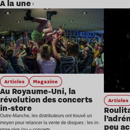
A la une
Lire l’article
Articles
magazine
Au Royaume-Uni, la
révolution des concerts
Articles
in-store
Roulita
l’adrén
Outre-Manche, les distributeurs ont trouvé un
moyen pour relancer la vente de disques : les in-
peu ac
store gigs (ou « concerts…