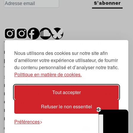
S'abonner
Tsugi est un mensuel indépendant sur la
musique et les nouvelles tendances, dont la
Nous utilisons des cookies sur notre site afin
d’améliorer votre expérience utilisateur, de fournir
première parution date de 2007.
du contenu personnalisé et d’analyser notre trafic.
Tsugi en japonais signifie « prochain », « suivant
Politique en matière de cookies.
», ce qui correspond à la thématique du
magazine, à l’affût des nouvelles tendances
Tout accepter
musicales, qu’elles viennent de la musique
électronique, du rock ou du hip hop, et des
Refuser le non essentiel
nouveaux phénomènes de société liés à la
musique.
Préférences
POLITIQUE DE COOKIES (UE)
CONTACT
CHOIX RGPD
TSUGI
RADIO