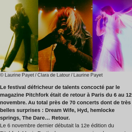
de
Wife
lecture
,
:
Hyd
13
,
min
Hemlocke
Springs
© Laurine Payet / Clara de Latour / Laurine Payet
Le festival défricheur de talents concocté par le
magazine Pitchfork était de retour à Paris du 6 au 12
novembre. Au total près de 70 concerts dont de très
belles surprises : Dream Wife, Hyd, hemlocke
springs, The Dare… Retour.
Le 6 novembre dernier débutait la 12e édition du