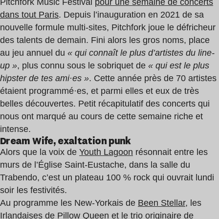
Pitchfork Music Festival
pour une semaine de concerts
dans tout Paris
. Depuis l’inauguration en 2021 de sa
nouvelle formule multi-sites, Pitchfork joue le défricheur
des talents de demain. Fini alors les gros noms, place
au jeu annuel du
« qui connaît le plus d’artistes du line-
up »
, plus connu sous le sobriquet de
« qui est le plus
hipster de tes ami·es »
. Cette année près de 70 artistes
étaient programmé·es, et parmi elles et eux de très
belles découvertes. Petit récapitulatif des concerts qui
nous ont marqué au cours de cette semaine riche et
intense.
Dream Wife, exaltation punk
Alors que la voix de
Youth Lagoon
résonnait entre les
murs de l’Église Saint-Eustache, dans la salle du
Trabendo, c’est un plateau 100 % rock qui ouvrait lundi
soir les festivités.
Au programme les New-Yorkais de
Been Stellar
, les
Irlandaises de
Pillow Queen
et le trio originaire de