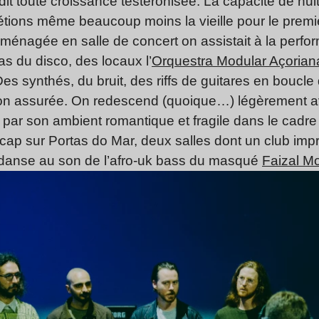
rdit toute croissance testéronisée. La capacité de hu
étions même beaucoup moins la vieille pour le premi
éaménagée en salle de concert on assistait à la perf
s du disco, des locaux l’
Orquestra Modular Açorian
Des synthés, du bruit, des riffs de guitares en boucl
tion assurée. On redescend (quoique…) légèrement a
é par son ambient romantique et fragile dans le cadr
ap sur Portas do Mar, deux salles dont un club impr
y danse au son de l’afro-uk bass du masqué
Faizal Mo