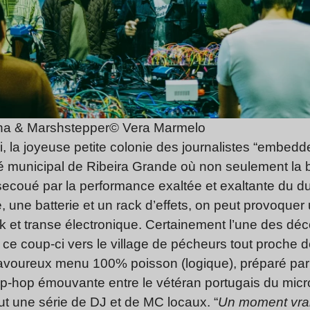
ana & Marshstepper© Vera Marmelo
di, la joyeuse petite colonie des journalistes “embed
é municipal de Ribeira Grande où non seulement la bi
 secoué par la performance exaltée et exaltante du 
 une batterie et un rack d’effets, on peut provoque
nk et transe électronique. Certainement l’une des d
 ce coup-ci vers le village de pécheurs tout proche
voureux menu 100% poisson (logique), préparé par l
hip-hop émouvante entre le vétéran portugais du mic
ut une série de DJ et de MC locaux. “
Un moment vrai