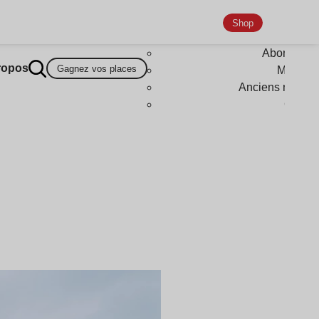
Shop
Abonneme
ropos
Gagnez vos places
Magazi
Anciens numér
Goodi