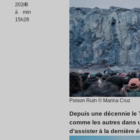
2024
: 8
à
min
15h28
Poison Ruïn © Marina Cruz
Depuis une décennie le 
comme les autres dans u
d’assister à la dernière 