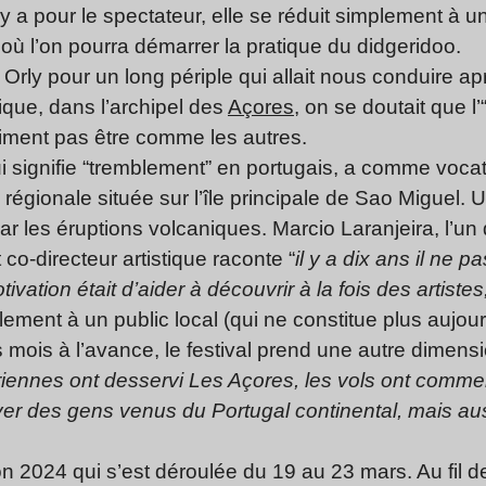
 y a pour le spectateur, elle se réduit simplement à une
ù l’on pourra démarrer la pratique du didgeridoo.
Orly pour un long périple qui allait nous conduire a
tique, dans l’archipel des
Açores
, on se doutait que l
raiment pas être comme les autres.
 signifie “tremblement” en portugais, a comme voca
le régionale située sur l’île principale de Sao Miguel.
r les éruptions volcaniques. Marcio Laranjeira, l’un 
co-directeur artistique raconte “
il y a dix ans il ne p
vation était d’aider à découvrir à la fois des artistes
lement à un public local (qui ne constitue plus aujou
 mois à l’avance, le festival prend une autre dimensio
ennes ont desservi Les Açores, les vols ont comme
ver des gens venus du Portugal continental, mais aus
tion 2024 qui s’est déroulée du 19 au 23 mars. Au fil