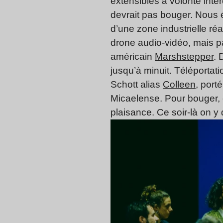
extensibles à volonté inte
devrait pas bouger. Nous 
d’une zone industrielle r
drone audio-vidéo, mais pa
américain
Marshstepper
. 
jusqu’à minuit. Téléporta
Schott alias
Colleen
, port
Micaelense. Pour bouger, c
plaisance. Ce soir-là on 