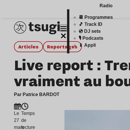
Radio
📆 Programmes
🎵 Track ID
💿 DJ sets
🎙️ Podcasts
📱 Appli
Articles
Reportages
Live report : Tr
vraiment au bo
Par Patrice BARDOT
Le
Temps
27
de
mars
lecture