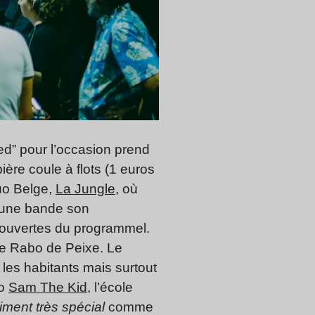
ded” pour l’occasion prend
ère coule à flots (1 euros
duo Belge,
La Jungle,
où
r une bande son
écouvertes du programmel.
 de Rabo de Peixe. Le
es habitants mais surtout
ro
Sam The Kid
, l’école
ment très spécial
comme