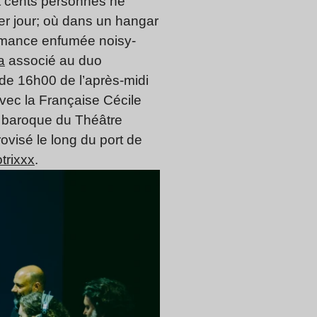
it cents personnes ne
er jour; où dans un hangar
ormance enfumée noisy-
a
associé au duo
e de 16h00 de l’après-midi
vec la Française Cécile
e baroque du Théâtre
ovisé le long du port de
trixxx
.