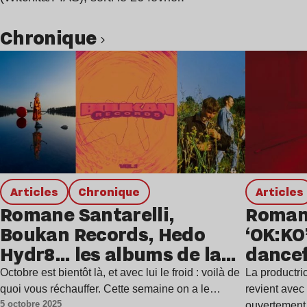
chronique
Lire l’article
Articles
chronique
Articles
Romane Santarelli,
Romane
Boukan Records, Hedo
‘OK:KO
Hydr8… les albums de la
dancef
semaine
Octobre est bientôt là, et avec lui le froid : voilà de
La productri
quoi vous réchauffer. Cette semaine on a le…
revient ave
5 octobre 2025
ouvertement 