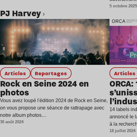
5 octobre 202
avec une ar
PJ Harvey
Lire l’article
Articles
Reportages
Articles
Rock en Seine 2024 en
ORCA: 
photos
s’unis
l’indus
Vous avez loupé l'édition 2024 de Rock en Seine,
on vous propose une séance de rattrapage avec
14 labels in
notre album photos…
annoncé le 
30 août 2024
à la recher
18 juillet 2024