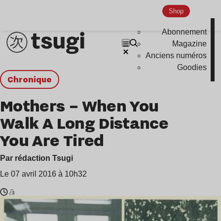
Shop
Abonnement
Magazine
Anciens numéros
Goodies
chronique
Mothers – When You
Walk A Long Distance
You Are Tired
Par rédaction Tsugi
Le 07 avril 2016 à 10h32
Temps
Mothers
de
,