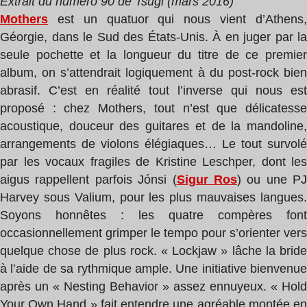
Extrait du numéro 90 de Tsugi (mars 2016)
Mothers
est un quatuor qui nous vient d’Athens,
Géorgie, dans le Sud des États-Unis. À en juger par la
seule pochette et la longueur du titre de ce premier
album, on s’attendrait logiquement à du post-rock bien
abrasif. C’est en réalité tout l’inverse qui nous est
proposé : chez Mothers, tout n’est que délicatesse
acoustique, douceur des guitares et de la mandoline,
arrangements de violons élégiaques… Le tout survolé
par les vocaux fragiles de Kristine Leschper, dont les
aigus rappellent parfois Jónsi (
Sigur Ros
) ou une PJ
Harvey sous Valium, pour les plus mauvaises langues.
Soyons honnêtes : les quatre compères font
occasionnellement grimper le tempo pour s’orienter vers
quelque chose de plus rock. « Lockjaw » lâche la bride
à l’aide de sa rythmique ample. Une initiative bienvenue
après un « Nesting Behavior » assez ennuyeux. « Hold
Your Own Hand » fait entendre une agréable montée en