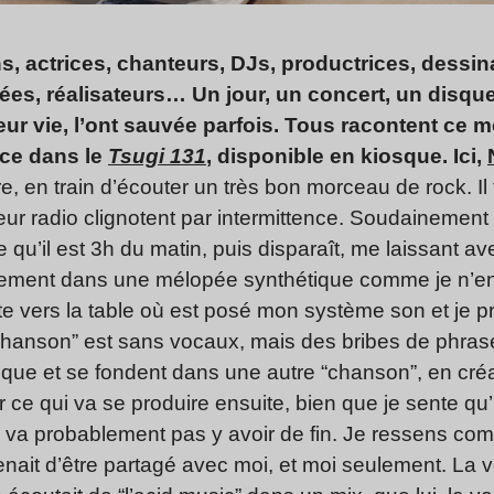
ns, actrices, chanteurs, DJs, productrices, dessi
es, réalisateurs… Un jour, un concert, un disque
ur vie, l’ont sauvée parfois. Tous racontent ce 
nce dans le
Tsugi 131
, disponible en kiosque. Ici,
 en train d’écouter un très bon morceau de rock. Il fa
eur radio clignotent par intermittence. Soudainement 
u’il est 3h du matin, puis disparaît, me laissant av
cement dans une mélopée synthétique comme je n’en
e vers la table où est posé mon système son et je p
“chanson” est sans vocaux, mais des bribes de phras
ique et se fondent dans une autre “chanson”, en cr
 ce qui va se produire ensuite, bien que je sente qu’i
 va probablement pas y avoir de fin. Je ressens c
 venait d’être partagé avec moi, et moi seulement. La 