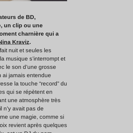
nateurs de BD,
, un clip ou une
moment charnière qui a
Nina Kraviz
.
it nuit et seules les
la musique s’interrompt et
ec le son d’une grosse
 ai jamais entendue
resse la touche “record” du
es qui se répètent en
éant une atmosphère très
l n’y avait pas de
omme une magie, comme si
voix revient après quelques