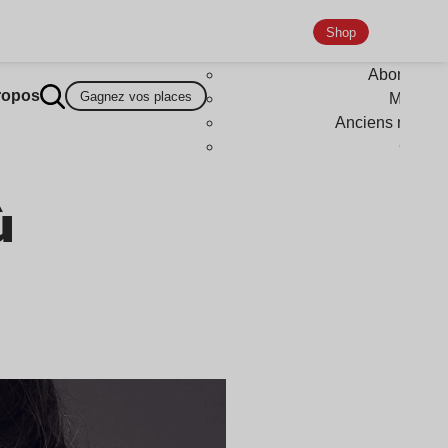
Shop
Abonneme
ropos
Gagnez vos places
Magazi
Anciens numér
Goodi
ù