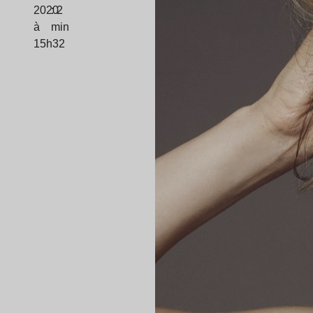
2020
: 2
à
min
15h32