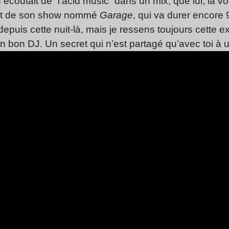
écoutait de “l’acid music” dans un mix, que lui, la v
’agit de son show nommé
Garage
, qui va durer encore
uis cette nuit-là, mais je ressens toujours cette exci
n bon DJ. Un secret qui n’est partagé qu’avec toi à 