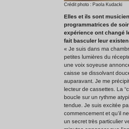
Crédit photo : Paola Kudacki
Elles et ils sont musicie
programmatrices de soiré
expérience ont changé le
fait basculer leur existe
« Je suis dans ma chambre,
petites lumières du récept
une voix soyeuse annonce q
caisse se dissolvant dou
auparavant. Je me précipit
lecteur de cassettes. La 
boucle sur un rythme atyp
tendue. Je suis excitée par
commencement et qu’il ne
un secret très particulier