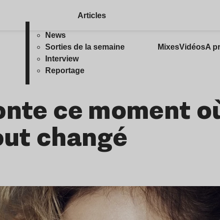
Articles
News
Sorties de la semaine
Mixes
Vidéos
A p
Interview
Reportage
conte ce moment o
tout changé