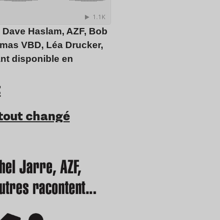
e, Dave Haslam,
AZF
, Bob
homas
VBD
, Léa Drucker,
nt disponible en
t
 tout changé