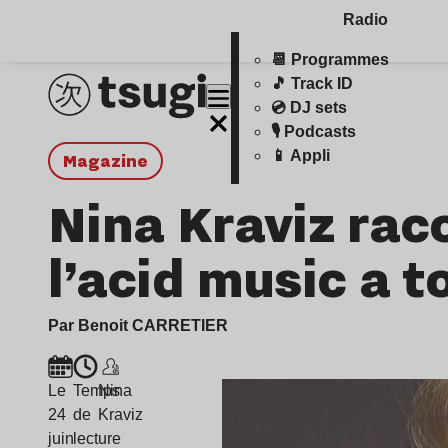
Radio
📆 Programmes
🎵 Track ID
💿 DJ sets
🎙️ Podcasts
📱 Appli
magazine
Nina Kraviz ra
l’acid music a 
Par Benoit CARRETIER
Le
Temps
Nina
24
de
Kraviz
juin
lecture