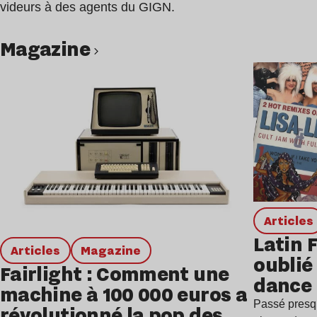
videurs à des agents du GIGN.
magazine
Lire l’article
Articles
Latin 
Articles
magazine
oublié 
Fairlight : Comment une
dance
machine à 100 000 euros a
Passé presq
révolutionné la pop des