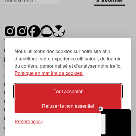
Tsugi est un mensuel indépendant sur la
musique et les nouvelles tendances, dont la
Nous utilisons des cookies sur notre site afin
d’améliorer votre expérience utilisateur, de fournir
première parution date de 2007.
du contenu personnalisé et d’analyser notre trafic.
Tsugi en japonais signifie « prochain », « suivant
Politique en matière de cookies.
», ce qui correspond à la thématique du
magazine, à l’affût des nouvelles tendances
Tout accepter
musicales, qu’elles viennent de la musique
électronique, du rock ou du hip hop, et des
Refuser le non essentiel
nouveaux phénomènes de société liés à la
musique.
Préférences
POLITIQUE DE COOKIES (UE)
CONTACT
CHOIX RGPD
TSUGI
RADIO