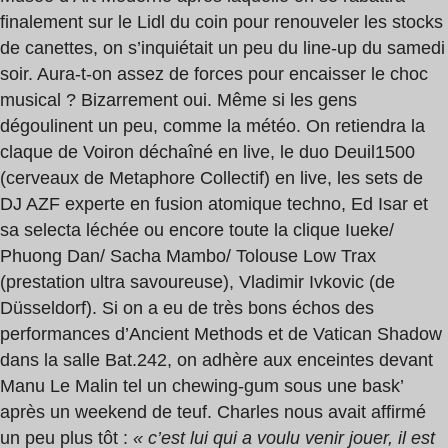
finalement sur le Lidl du coin pour renouveler les stocks
de canettes, on s’inquiétait un peu du line-up du samedi
soir. Aura-t-on assez de forces pour encaisser le choc
musical ? Bizarrement oui. Même si les gens
dégoulinent un peu, comme la météo. On retiendra la
claque de Voiron déchaîné en live, le duo Deuil1500
(cerveaux de Metaphore Collectif) en live, les sets de
DJ AZF experte en fusion atomique techno, Ed Isar et
sa selecta léchée ou encore toute la clique Iueke/
Phuong Dan/ Sacha Mambo/ Tolouse Low Trax
(prestation ultra savoureuse), Vladimir Ivkovic (de
Düsseldorf). Si on a eu de très bons échos des
performances d’Ancient Methods et de Vatican Shadow
dans la salle Bat.242, on adhère aux enceintes devant
Manu Le Malin tel un chewing-gum sous une bask’
après un weekend de teuf. Charles nous avait affirmé
un peu plus tôt :
« c’est lui qui a voulu venir jouer, il est