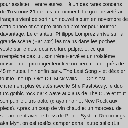
pour assister – entre autres – à un des rares concerts
de
Trisomie 21
depuis un moment. Le groupe vétéran
français vient de sortir un nouvel album en novembre de
cette année et compte bien en profiter pour tourner
davantage. Le chanteur Philippe Lomprez arrive sur la
grande scène (Bat.242) les mains dans les poches,
veste sur le dos, désinvolture palpable, ce qui
n’empêche pas lui, son frère Hervé et un troisième
musicien de prolonger leur live un peu mou de près de
45 minutes, finir enfin par « The Last Song » et décaler
tout le line-up (Oko DJ, Mick Wills…). On s’est
clairement plus éclatés avec le She Past Away, le duo
turc gothic-rock-dark-wave aux airs de The Cure et tout
son public ultra-looké (crayon noir et New Rock aux
pieds). Après un coup de vin chaud et un morceau de
set ambient avec le boss de Public System Recordings
aka Myn, on est restés camper dans l’autre salle (La