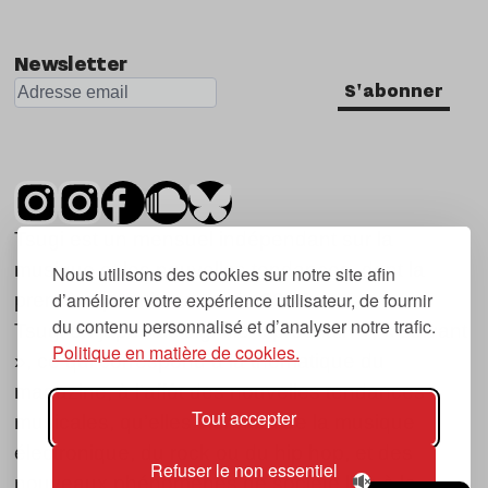
Newsletter
S'abonner
Tsugi est un mensuel indépendant sur la
musique et les nouvelles tendances, dont la
Nous utilisons des cookies sur notre site afin
d’améliorer votre expérience utilisateur, de fournir
première parution date de 2007.
du contenu personnalisé et d’analyser notre trafic.
Tsugi en japonais signifie « prochain », « suivant
Politique en matière de cookies.
», ce qui correspond à la thématique du
magazine, à l’affût des nouvelles tendances
Tout accepter
musicales, qu’elles viennent de la musique
électronique, du rock ou du hip hop, et des
Refuser le non essentiel
nouveaux phénomènes de société liés à la