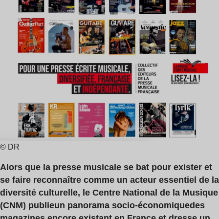
lecture
:
4
min
© DR
Alors que la presse musicale se bat pour exister et
se faire reconnaître comme un acteur essentiel de la
diversité culturelle, le Centre National de la Musique
(CNM) publie
un panorama socio-économique
des
magazines encore existant en France et dresse un