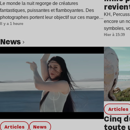
Le monde la nuit regorge de créatures
revien
fantastiques, puissantes et flamboyantes. Des
single
KH, Percuss
photographes portent leur objectif sur ces marges
encore un n
Il y a 1 heure
et…
symboles, vo
Hier à 15:39
news
Lire l’article
Articles
Cinq d
toute 
Articles
news