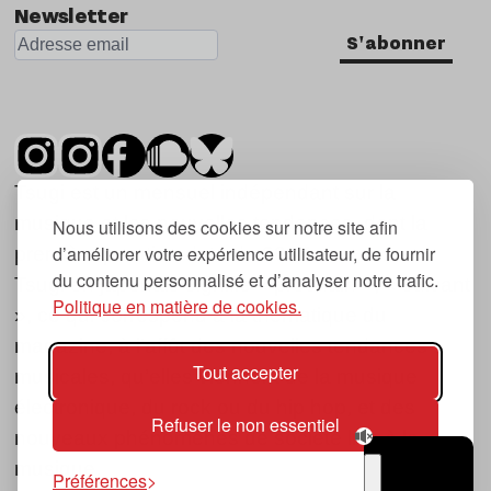
Newsletter
S'abonner
Tsugi est un mensuel indépendant sur la
musique et les nouvelles tendances, dont la
Nous utilisons des cookies sur notre site afin
d’améliorer votre expérience utilisateur, de fournir
première parution date de 2007.
du contenu personnalisé et d’analyser notre trafic.
Tsugi en japonais signifie « prochain », « suivant
Politique en matière de cookies.
», ce qui correspond à la thématique du
magazine, à l’affût des nouvelles tendances
Tout accepter
musicales, qu’elles viennent de la musique
électronique, du rock ou du hip hop, et des
Refuser le non essentiel
nouveaux phénomènes de société liés à la
musique.
Préférences