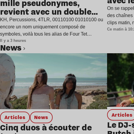
avec l
mille pseudonymes,
On se rappel
revient avec un double
des chaînes 
single
KH, Percussions, 4TLR, 00110100 01010100 ou
clips matin,
encore un nom uniquement composé de
Ce matin à 10:
symboles, voilà tous les alias de Four Tet…
Il y a 3 heures
news
Lire l’article
Articles
Articles
news
Le DJ-
Cinq duos à écouter de
Butch 