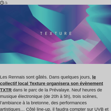
Temps
UVB
de
,
lecture
Sunil
:
Sharpe
1
,
min
Anil
Aras
Les Rennais sont gâtés. Dans quelques jours,
le
collectif local Texture organisera son évènement
TXTR
dans le parc de la Prévalaye. Neuf heures de
musique électronique (de 20h à 5h), trois scènes,
l’ambiance à la bretonne, des performances
artistiques… Côté line-up, il faudra compter sur UVB et