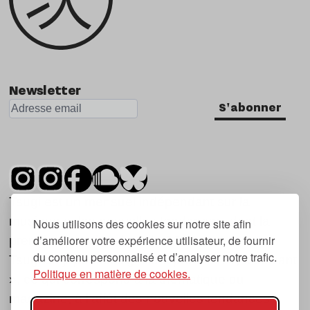
Newsletter
S'abonner
Tsugi est un mensuel indépendant sur la
musique et les nouvelles tendances, dont la
Nous utilisons des cookies sur notre site afin
d’améliorer votre expérience utilisateur, de fournir
première parution date de 2007.
du contenu personnalisé et d’analyser notre trafic.
Tsugi en japonais signifie « prochain », « suivant
Politique en matière de cookies.
», ce qui correspond à la thématique du
magazine, à l’affût des nouvelles tendances