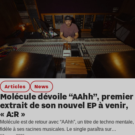
Articles
news
Molécule dévoile “AAhh”, premier
extrait de son nouvel EP à venir,
« A:R »
Molécule est de retour avec “AAhh”, un titre de techno mentale,
fidèle à ses racines musicales. Le single paraîtra sur…