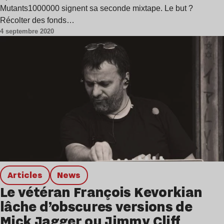
Mutants1000000 signent sa seconde mixtape. Le but ?
Récolter des fonds…
4 septembre 2020
Articles
news
Le vétéran François Kevorkian
lâche d’obscures versions de
Mick Jagger ou Jimmy Cliff