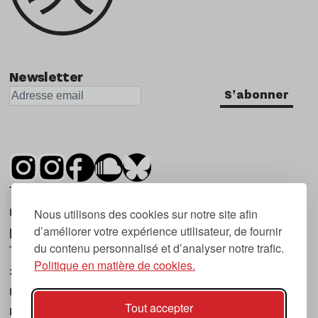
Newsletter
S'abonner
Tsugi est un mensuel indépendant sur la
musique et les nouvelles tendances, dont la
Nous utilisons des cookies sur notre site afin
d’améliorer votre expérience utilisateur, de fournir
première parution date de 2007.
du contenu personnalisé et d’analyser notre trafic.
Tsugi en japonais signifie « prochain », « suivant
Politique en matière de cookies.
», ce qui correspond à la thématique du
magazine, à l’affût des nouvelles tendances
Tout accepter
musicales, qu’elles viennent de la musique