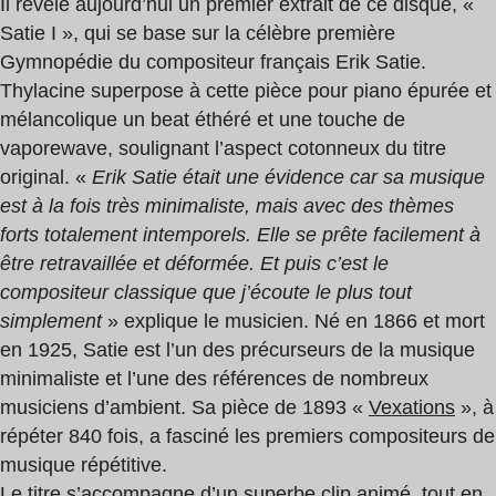
Il révèle aujourd’hui un premier extrait de ce disque, «
Satie I », qui se base sur la célèbre première
Gymnopédie du compositeur français Erik Satie.
Thylacine superpose à cette pièce pour piano épurée et
mélancolique un beat éthéré et une touche de
vaporewave, soulignant l’aspect cotonneux du titre
original. «
Erik Satie était une évidence car sa musique
est à la fois très minimaliste, mais avec des thèmes
forts totalement intemporels. Elle se prête facilement à
être retravaillée et déformée. Et puis c’est le
compositeur classique que j’écoute le plus tout
simplement
» explique le musicien. Né en 1866 et mort
en 1925, Satie est l’un des précurseurs de la musique
minimaliste et l’une des références de nombreux
musiciens d’ambient. Sa pièce de 1893 «
Vexations
», à
répéter 840 fois, a fasciné les premiers compositeurs de
musique répétitive.
Le titre s’accompagne d’un superbe clip animé, tout en