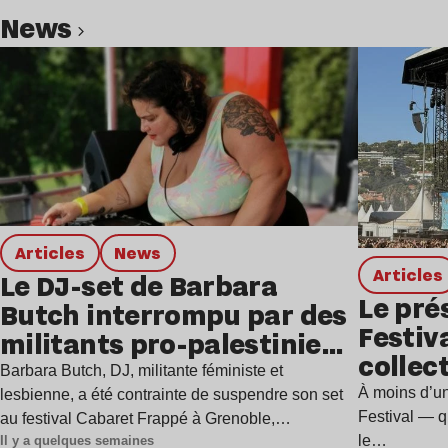
news
Lire l’article
Articles
news
Articles
Le DJ-set de Barbara
Le pré
Butch interrompu par des
Festiv
militants pro-palestiniens
collect
à Grenoble
Barbara Butch, DJ, militante féministe et
l’évén
À moins d’u
lesbienne, a été contrainte de suspendre son set
Festival — qu
au festival Cabaret Frappé à Grenoble,…
le…
Il y a quelques semaines