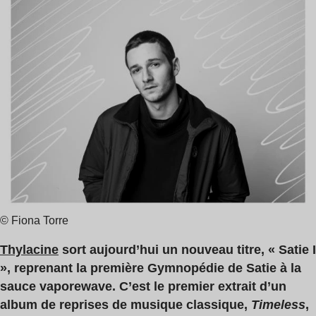
de
lecture
:
2
min
© Fiona Torre
Thylacine
sort aujourd’hui un nouveau titre, « Satie I
», reprenant la première Gymnopédie de Satie à la
sauce vaporewave. C’est le premier extrait d’un
album de reprises de musique classique,
Timeless
,