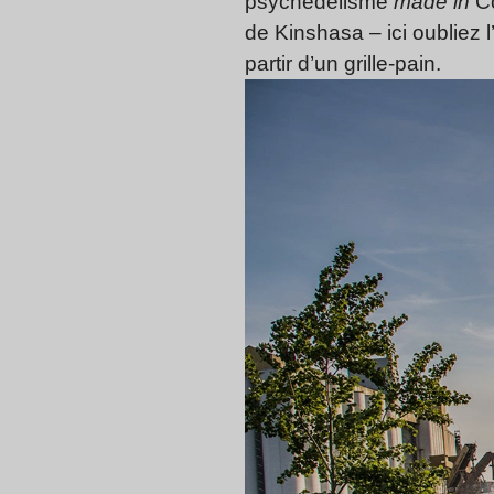
psychédélisme
made in
C
de Kinshasa – ici oubliez 
partir d’un grille-pain.