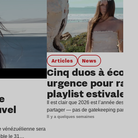
Articles
news
Cinq duos à écout
urgence pour rafra
playlist estivale
e
Il est clair que 2026 est l’année des duos
uvel
partager — pas de gatekeeping par ici —
Il y a quelques semaines
ice vénézuélienne sera
ible le 31…