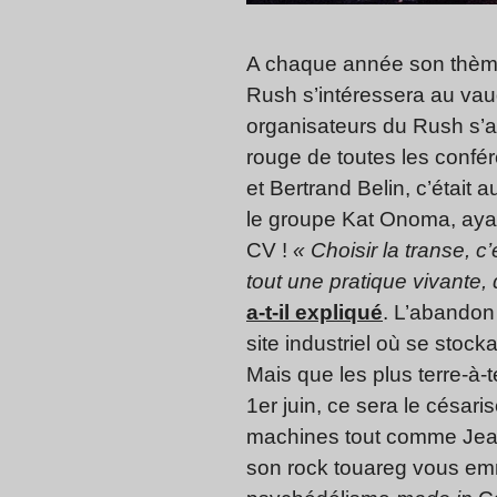
A chaque année son thème :
Rush s’intéressera au vaud
organisateurs du Rush s’all
rouge de toutes les confér
et Bertrand Belin, c’était
le groupe Kat Onoma, ayan
CV !
« Choisir la transe, c
tout une pratique vivante,
a-t-il expliqué
. L’abandon 
site industriel où se stock
Mais que les plus terre-à-t
1er juin, ce sera le césari
machines tout comme Jeann
son rock touareg vous emm