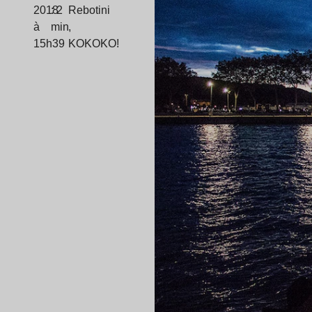
2018
: 2
Rebotini
à
min
,
15h39
KOKOKO!