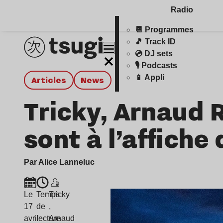
Radio
📆 Programmes
🎵 Track ID
💿 DJ sets
🎙️ Podcasts
📱 Appli
Articles
news
Tricky, Arnaud 
sont à l’affiche
Par Alice Lanneluc
Le
Temps
Tricky
17
de
,
avril
lecture
Arnaud