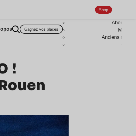
Shop
Abonneme
ropos
Gagnez vos places
Magazi
Anciens numér
Goodi
O !
à Rouen