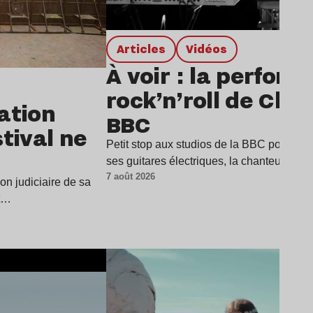
Articles
Vidéos
À voir : la perfor
rock’n’roll de Char
dation
BBC
stival ne
Petit stop aux studios de la BBC pour Cha
ses guitares électriques, la chanteuse a
7 août 2026
ion judiciaire de sa
it…
Lire l’article