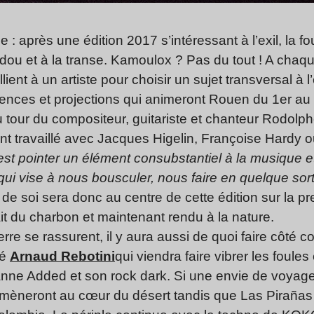
 après une édition 2017 s’intéressant à l’exil, la fo
ou et à la transe. Kamoulox ? Pas du tout ! A chaque
ient à un artiste pour choisir un sujet transversal à l
ences et projections qui animeront Rouen du 1er au 
 au tour du compositeur, guitariste et chanteur Rodolp
t travaillé avec Jacques Higelin, Françoise Hardy 
’est pointer un élément consubstantiel à la musique e
 qui vise à nous bousculer, nous faire en quelque so
de soi sera donc au centre de cette édition sur la p
ait du charbon et maintenant rendu à la nature.
erre se rassurent, il y aura aussi de quoi faire côté c
sé
Arnaud Rebotini
qui viendra faire vibrer les foul
e Added et son rock dark. Si une envie de voyager 
èneront au cœur du désert tandis que Las Pirañas vi