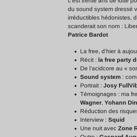
c’est trente ans de lutte 
du sound system dressé ve
irréductibles hédonistes,
scanderait son nom : Lib
Patrice Bardot
La free, d’hier à aujou
Récit :
la free party
De l’acidcore au « son
Sound system
: com
Portrait :
Josy FullVi
Témoignages : ma fre
Wagner
,
Yohann Din
Réduction des risques
Interview :
Squid
Une nuit avec
Zone 
Outro :
Gaspard Aug