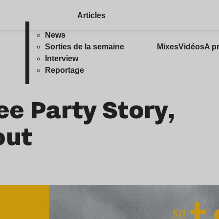
Articles
News
Sorties de la semaine
Mixes
Vidéos
A p
Interview
Reportage
ree Party Story,
out