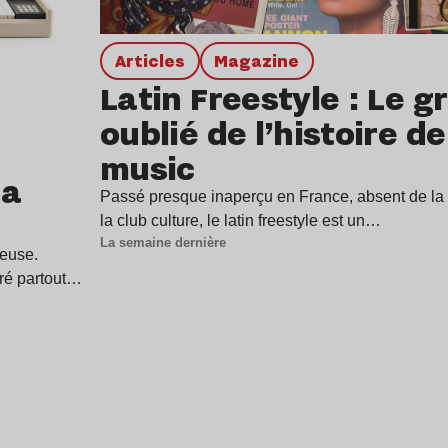
Articles
magazine
Latin Freestyle : Le g
oublié de l’histoire d
music
 a
Passé presque inaperçu en France, absent de la p
la club culture, le latin freestyle est un…
La semaine dernière
ieuse.
tré partout…