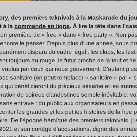
ory, des premiers teknivals à la Maskarade du jou
 à la
commande en ligne
. À lire la tête dans l’c
ction première de « free » dans « free party ». Non pa
encore le penser. Depuis plus d’une année, sous pr
rrément disparu du cadre légal : les clubs, les festiv
nt toujours au rouge, le futur proche de la teuf et de
s voulus par ceux qui nous gouvernent. D’autant plu
s sanitaire (on peut remplacer « sanitaire » par « séc
ux qui bénéficieront du précieux sésame et les autr
lifération de soirées clandestines semble inévitable, vo
r sans entrave : du public aux organisateurs en passan
onter les grandes et les petites histoires de la free 
re. De l’époque héroïque des premiers teknivals, j
21 et son cortège d’accusations, digne des années