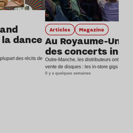
rand
Articles
magazine
e la dance
Au Royaume-Uni, l
des concerts in-st
lupart des récits de
Outre-Manche, les distributeurs ont trouv
vente de disques : les in-store gigs (ou «
Il y a quelques semaines