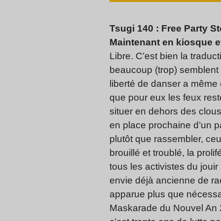
Tsugi 140 : Free Party St
Maintenant en kiosque et
Libre. C’est bien la tradu
beaucoup (trop) semblent 
liberté de danser a même ca
que pour eux les feux reste
situer en dehors des clou
en place prochaine d’un pas
plutôt que rassembler, ce
brouillé et troublé, la pro
tous les activistes du joui
envie déjà ancienne de rac
apparue plus que nécessai
Maskarade du Nouvel An 20