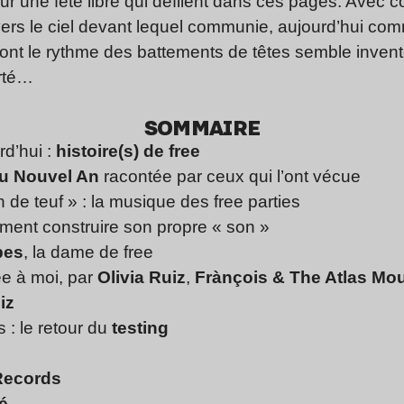
pour une fête libre qui défilent dans ces pages. Ave
rs le ciel devant lequel communie, aujourd’hui comme
 dont le rythme des battements de têtes semble inven
erté…
SOMMAIRE
rd’hui :
histoire(s) de free
 du Nouvel An
racontée par ceux qui l’ont vécue
 de teuf » : la musique des free parties
ment construire son propre « son »
bes
, la dame de free
e à moi, par
Olivia Ruiz
,
Frànçois & The Atlas Mo
iz
 : le retour du
testing
Records
é