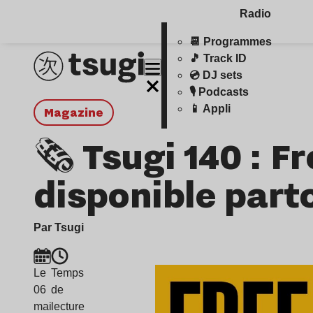
Radio
📆 Programmes
🎵 Track ID
💿 DJ sets
🎙️ Podcasts
📱 Appli
magazine
🗞 Tsugi 140 : F
disponible part
Par Tsugi
Le
Temps
06
de
mai
lecture