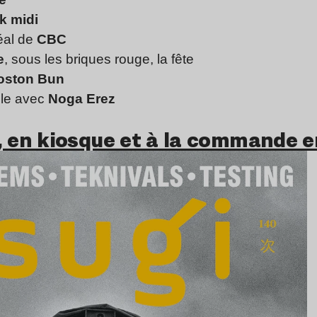
k midi
déal de
CBC
e
, sous les briques rouge, la fête
oston Bun
gle avec
Noga Erez
, en kiosque et à la commande en