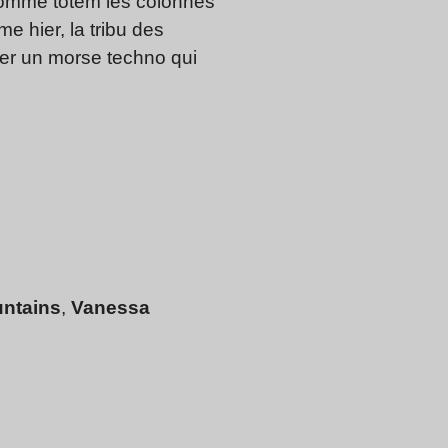
c comme totem les colonnes
 hier, la tribu des
ter un morse techno qui
untains
,
Vanessa