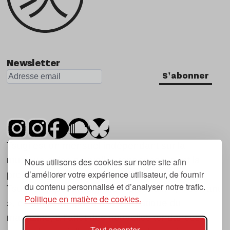
Newsletter
S'abonner
Tsugi est un mensuel indépendant sur la
musique et les nouvelles tendances, dont la
Nous utilisons des cookies sur notre site afin
d’améliorer votre expérience utilisateur, de fournir
première parution date de 2007.
du contenu personnalisé et d’analyser notre trafic.
Tsugi en japonais signifie « prochain », « suivant
Politique en matière de cookies.
», ce qui correspond à la thématique du
magazine, à l’affût des nouvelles tendances
Tout accepter