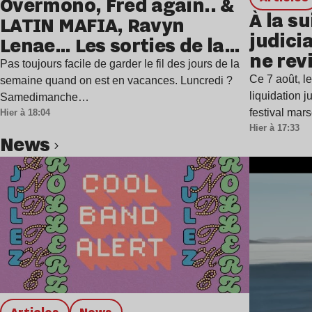
Overmono, Fred again.. &
À la su
LATIN MAFIA, Ravyn
judicia
Lenae… Les sorties de la
ne rev
semaine
Pas toujours facile de garder le fil des jours de la
Ce 7 août, l
semaine quand on est en vacances. Luncredi ?
liquidation j
Samedimanche…
festival mar
Hier à 18:04
Hier à 17:33
news
Lire l’article
Articles
news