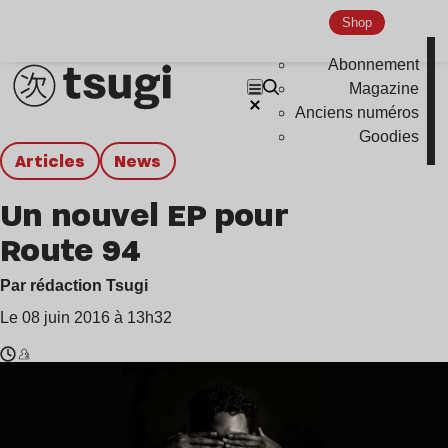
Shop
Abonnement
Magazine
Anciens numéros
Goodies
Articles
news
Un nouvel EP pour
Route 94
Par rédaction Tsugi
Le 08 juin 2016 à 13h32
Temps
Route
de
94
lecture
: