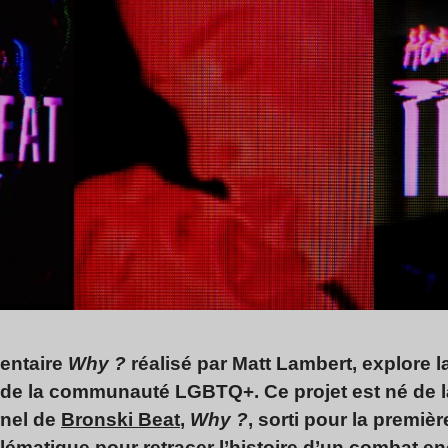
entaire
Why ?
réalisé par Matt Lambert, explore la 
its de la communauté LGBTQ+. Ce projet est né de 
nel de
Bronski Beat
,
Why ?
, sorti pour la premièr
lématique pour retracer l’histoire d’un combat en