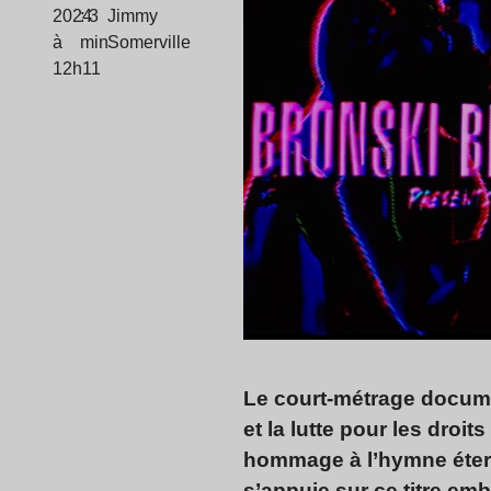
2024
: 3
Jimmy
à
min
Somerville
12h11
Le court-métrage docum
et la lutte pour les dro
hommage à l’hymne éter
s’appuie sur ce titre emb