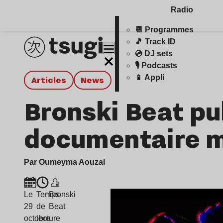
Radio
📆 Programmes
🎵 Track ID
💿 DJ sets
🎙️ Podcasts
📱 Appli
Articles
news
Bronski Beat pub
documentaire m
Par Oumeyma Aouzal
Le
Temps
Bronski
29
de
Beat
octobre
lecture
,