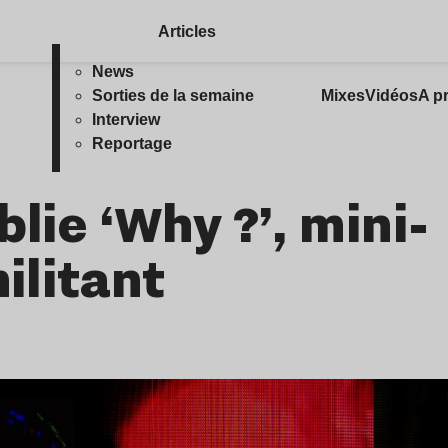
Articles
News
Sorties de la semaine
Mixes
Vidéos
A p
Interview
Reportage
lie ‘Why ?’, mini-
ilitant