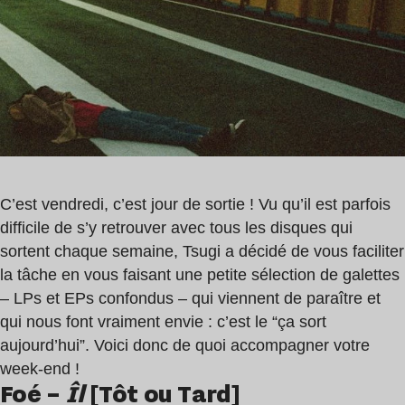
4
Iskra
min
,
Jaffna
C’est vendredi, c’est jour de sortie ! Vu qu’il est parfois
difficile de s’y retrouver avec tous les disques qui
sortent chaque semaine, Tsugi a décidé de vous faciliter
la tâche en vous faisant une petite sélection de galettes
– LPs et EPs confondus – qui viennent de paraître et
qui nous font vraiment envie : c’est le “ça sort
aujourd’hui”. Voici donc de quoi accompagner votre
week-end !
Foé –
Îl
[Tôt ou Tard]