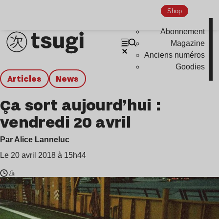
Shop
Abonnement
Magazine
Anciens numéros
Goodies
Articles
news
Ça sort aujourd’hui :
vendredi 20 avril
Par Alice Lanneluc
Le 20 avril 2018 à 15h44
Temps
Foé
de
,
lecture
Fyfe
:
&