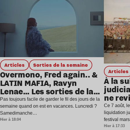
Articles
Sorties de la semaine
Articles
Overmono, Fred again.. &
À la su
LATIN MAFIA, Ravyn
judicia
Lenae… Les sorties de la
ne rev
semaine
Pas toujours facile de garder le fil des jours de la
Ce 7 août, l
semaine quand on est en vacances. Luncredi ?
liquidation j
Samedimanche…
festival mar
Hier à 18:04
Hier à 17:33