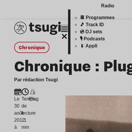
Radio
📆 Programmes
🎵 Track ID
💿 DJ sets
🎙️ Podcasts
📱 Appli
chronique
Chronique : Plu
Par rédaction Tsugi
Le
Temps
Plug
30
de
août
lecture
2012
: 1
à
min