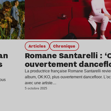
Articles
chronique
an
Romane Santarelli : ‘
s
ouvertement danceflo
La productrice française Romane Santarelli revi
album, OK:KO, plus ouvertement dancefloor. L'occ
vous
avec une artiste…
5 octobre 2025