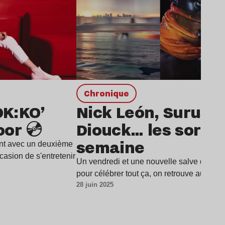
chronique
OK:KO’
Nick León, Surusin
or 💿
Diouck… les sortie
semaine
ent avec un deuxième
asion de s'entretenir
Un vendredi et une nouvelle salve de "sort
pour célébrer tout ça, on retrouve au p
28 juin 2025