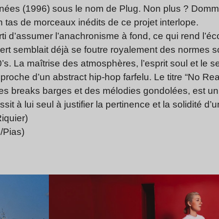
nnées (1996) sous le nom de Plug. Non plus ? Do
n tas de morceaux inédits de ce projet interlope.
i d’assumer l’anachronisme à fond, ce qui rend l’éco
ert semblait déjà se foutre royalement des normes so
0’s. La maîtrise des atmosphères, l’esprit soul et le
proche d’un abstract hip-hop farfelu. Le titre “No Rea
des breaks barges et des mélodies gondolées, est u
ssit à lui seul à justifier la pertinence et la solidité d’
iquier)
/Pias)
Lire l’article