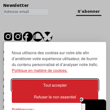
Newsletter
S'abonner
Tsugi est un mensuel indépendant sur la
musique et les nouvelles tendances, dont la
Nous utilisons des cookies sur notre site afin
d’améliorer votre expérience utilisateur, de fournir
première parution date de 2007.
du contenu personnalisé et d’analyser notre trafic.
Tsugi en japonais signifie « prochain », « suivant
Politique en matière de cookies.
», ce qui correspond à la thématique du
magazine, à l’affût des nouvelles tendances
Tout accepter
musicales, qu’elles viennent de la musique
électronique, du rock ou du hip hop, et des
Refuser le non essentiel
nouveaux phénomènes de société liés à la
musique.
Préférences