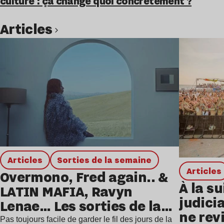
culture : ça change quoi concrètement ?
Articles
Lire l’article
Articles
Sorties de la semaine
Articles
Overmono, Fred again.. &
À la su
LATIN MAFIA, Ravyn
judicia
Lenae… Les sorties de la
ne rev
semaine
Pas toujours facile de garder le fil des jours de la