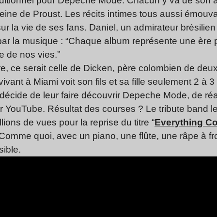
itionnel pour Depeche Mode. Chacun y va de son an
ine de Proust. Les récits intimes tous aussi émouva
r la vie de ses fans. Daniel, un admirateur brésilien
par la musique : “Chaque album représente une ère po
e de nos vies.”
stoire, ce serait celle de Dicken, père colombien de d
vant à Miami voit son fils et sa fille seulement 2 à 3
décide de leur faire découvrir Depeche Mode, de réal
sur YouTube. Résultat des courses ? Le tribute band l
lions de vues pour la reprise du titre “
Everything C
on. Comme quoi, avec un piano, une flûte, une râpe à 
sible.