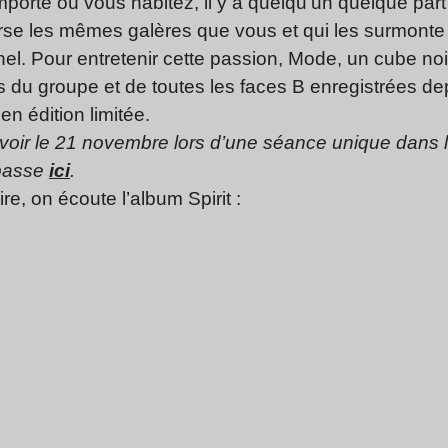
 importe où vous habitez, il y a quelqu’un quelque p
erse les mêmes galères que vous et qui les surmont
el. Pour entretenir cette passion, Mode, un cube noir
 du groupe et de toutes les faces B enregistrées de
n édition limitée.
à voir le 21 novembre lors d’une séance unique dans 
 passe
ici
.
re, on écoute l’album Spirit :