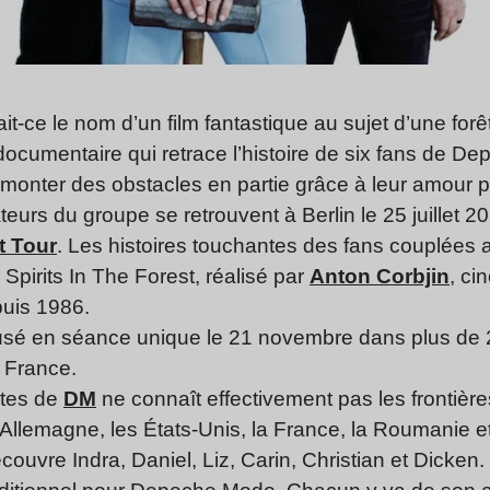
rait-ce le nom d’un film fantastique au sujet d’une for
n documentaire qui retrace l’histoire de six fans de D
rmonter des obstacles en partie grâce à leur amour p
eurs du groupe se retrouvent à Berlin le 25 juillet 20
t Tour
. Les histoires touchantes des fans couplées
lm Spirits In The Forest, réalisé par
Anton Corbjin
, ci
uis 1986.
fusé en séance unique le 21 novembre dans plus de
 France.
tes de
DM
ne connaît effectivement pas les frontièr
’Allemagne, les États-Unis, la France, la Roumanie e
écouvre Indra, Daniel, Liz, Carin, Christian et Dicken