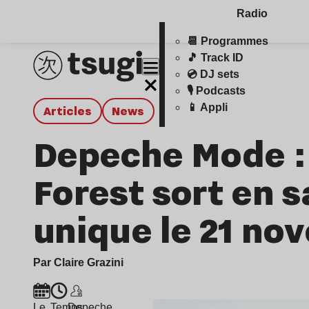
Radio
📆 Programmes
🎵 Track ID
💿 DJ sets
🎙️ Podcasts
📱 Appli
Articles
news
Depeche Mode : l
Forest sort en s
unique le 21 no
Par Claire Grazini
Le
Temps
Depeche