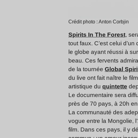
Crédit photo : Anton Corbjin
Spirits In The Forest
, se
tout faux. C’est celui d’u
le globe ayant réussi à su
beau. Ces fervents admirat
de la tournée
Global Spiri
du live ont fait naître le fi
artistique du
quintette
dep
Le documentaire sera dif
près de 70 pays, à 20h en
La communauté des adep
vogue entre la Mongolie, l
film. Dans ces pays, il y d