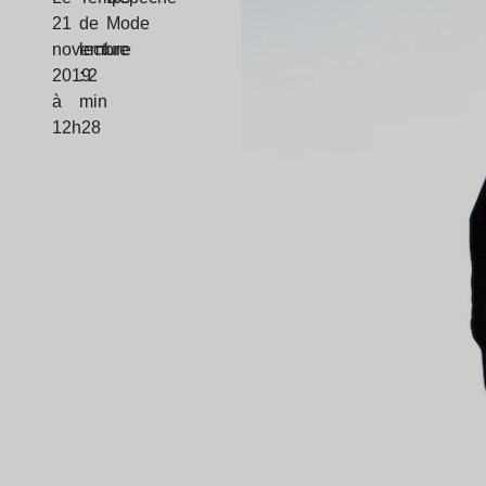
21
de
Mode
novembre
lecture
2019
: 2
à
min
12h28