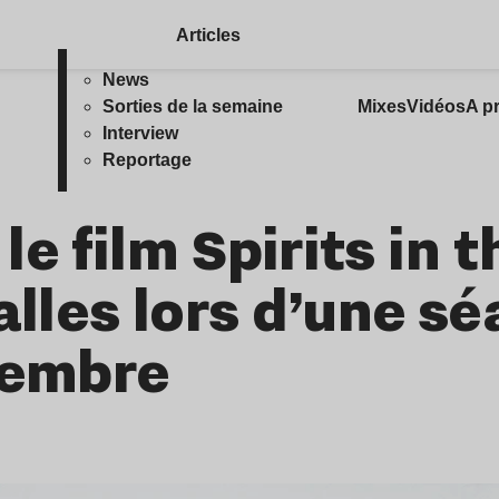
Articles
News
Sorties de la semaine
Mixes
Vidéos
A p
Interview
Reportage
e film Spirits in t
alles lors d’une s
vembre