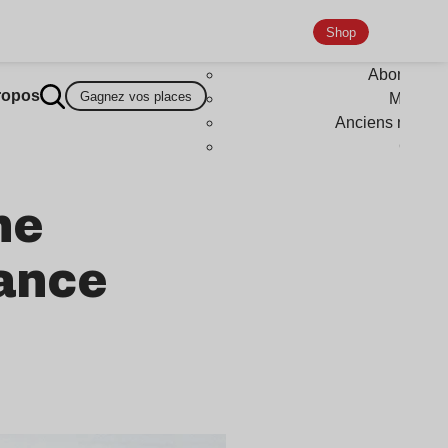
Shop
Abonneme
ropos
Gagnez vos places
Magazi
Anciens numér
Goodi
he
éance