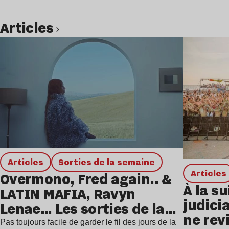
Articles
Lire l’article
Articles
Sorties de la semaine
Articles
Overmono, Fred again.. &
À la su
LATIN MAFIA, Ravyn
judicia
Lenae… Les sorties de la
ne rev
semaine
Pas toujours facile de garder le fil des jours de la