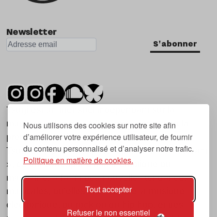
Newsletter
S'abonner
Tsugi est un mensuel indépendant sur la
musique et les nouvelles tendances, dont la
Nous utilisons des cookies sur notre site afin
d’améliorer votre expérience utilisateur, de fournir
première parution date de 2007.
du contenu personnalisé et d’analyser notre trafic.
Tsugi en japonais signifie « prochain », « suivant
Politique en matière de cookies.
», ce qui correspond à la thématique du
magazine, à l’affût des nouvelles tendances
Tout accepter
musicales, qu’elles viennent de la musique
électronique, du rock ou du hip hop, et des
Refuser le non essentiel