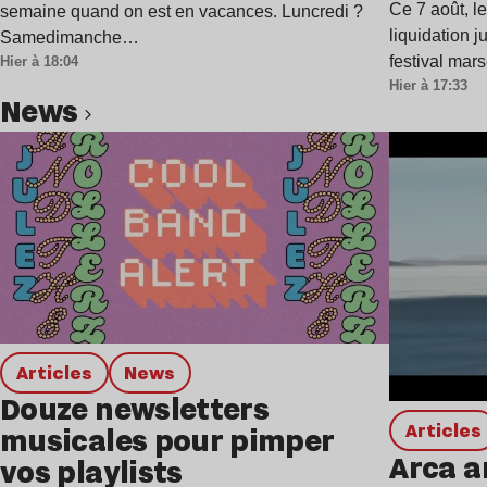
Ce 7 août, l
semaine quand on est en vacances. Luncredi ?
liquidation j
Samedimanche…
festival mar
Hier à 18:04
Hier à 17:33
news
Lire l’article
Articles
news
Douze newsletters
Articles
musicales pour pimper
Arca a
vos playlists