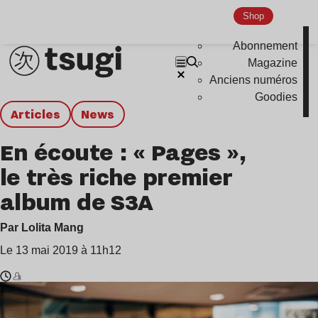
Shop
Abonnement
Magazine
Anciens numéros
Goodies
Articles
news
En écoute : « Pages »,
le très riche premier
album de S3A
Par Lolita Mang
Le 13 mai 2019 à 11h12
Temps
S3A
de