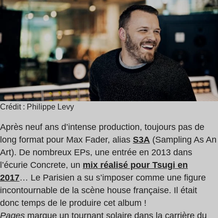
lecture
:
1
min
Crédit : Philippe Levy
Après neuf ans d’intense production, toujours pas de
long format pour Max Fader, alias
S3A
(Sampling As An
Art). De nombreux EPs, une entrée en 2013 dans
l’écurie Concrete, un
mix réalisé pour Tsugi en
2017
… Le Parisien a su s’imposer comme une figure
incontournable de la scène house française. Il était
donc temps de le produire cet album !
Pages
marque un tournant solaire dans la carrière du