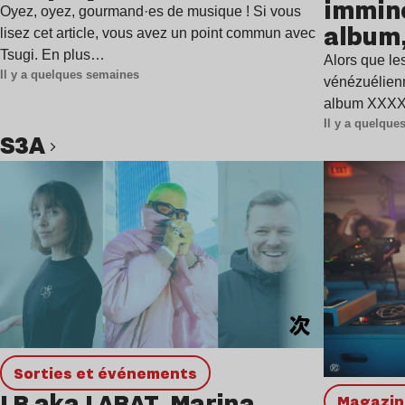
immine
Oyez, oyez, gourmand·es de musique ! Si vous
album,
lisez cet article, vous avez un point commun avec
Tsugi. En plus…
Alors que les
Il y a quelques semaines
vénézuélienn
album XXXXX
Il y a quelqu
S3A
Lire l’article
Sorties et événements
LB aka LABAT, Marina
magazi