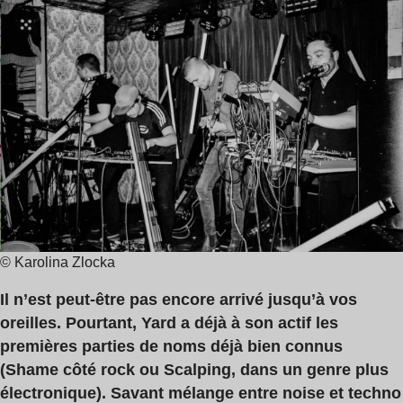
de
lecture
:
2
min
© Karolina Zlocka
Il n’est peut-être pas encore arrivé jusqu’à vos
oreilles. Pourtant, Yard a déjà à son actif les
premières parties de noms déjà bien connus
(Shame côté rock ou Scalping, dans un genre plus
électronique). Savant mélange entre noise et techno