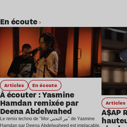
en écoute
Lire l’article
Articles
en écoute
À écouter : Yasmine
Hamdan remixée par
Articles
Deena Abdelwahed
A$AP R
hauteu
Le remix techno de "Mor مر التجني" de Yasmine
Hamdan par Deena Abdelwaheed est implacable.