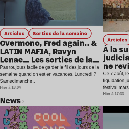
Articles
Sorties de la semaine
Articles
Overmono, Fred again.. &
À la su
LATIN MAFIA, Ravyn
judicia
Lenae… Les sorties de la
ne rev
semaine
Pas toujours facile de garder le fil des jours de la
Ce 7 août, l
semaine quand on est en vacances. Luncredi ?
liquidation j
Samedimanche…
festival mar
Hier à 18:04
Hier à 17:33
news
Lire l’article