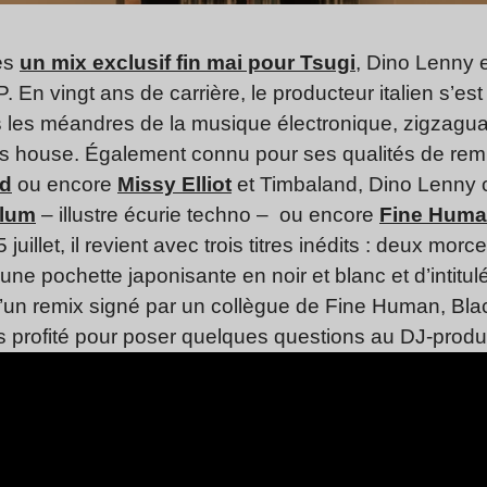
ès
un mix exclusif fin mai pour Tsugi
, Dino Lenny e
P. En vingt ans de carrière, le producteur italien s’es
 les méandres de la musique électronique, zigzaguan
es house. Également connu pour ses qualités de remix
ld
ou encore
Missy Elliot
et Timbaland, Dino Lenny of
llum
– illustre écurie techno – ou encore
Fine Huma
 juillet, il revient avec trois titres inédits : deux mo
’une pochette japonisante en noir et blanc et d’intitul
qu’un remix signé par un collègue de Fine Human, Bla
s profité pour poser quelques questions au DJ-produ