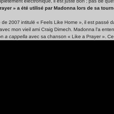
mplètement électronique, il est juste bon ; pas de que
 Prayer » a été utilisé par Madonna lors de sa to
ue de 2007 intitulé « Feels Like Home », il est passé 
t avec mon vieil ami Craig Dimech. Madonna l’a ente
mon
a cappella
avec sa chanson « Like a Prayer ». Cela