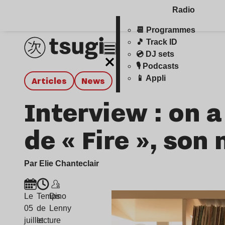
Radio
📆 Programmes
🎵 Track ID
💿 DJ sets
🎙️ Podcasts
📱 Appli
Articles
news
Interview : on 
de « Fire », son
Par Elie Chanteclair
Le
Temps
Dino
05
de
Lenny
juillet
lecture