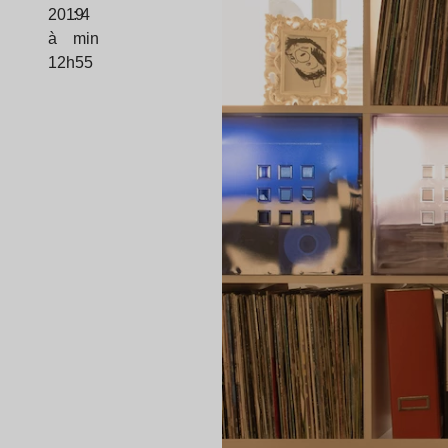
2019
: 4
à
min
12h55