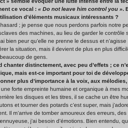
 » semble évoquer une lutte intense entre la tec
ent ce vocal :
« Do not leave him control you »
. 
tilisation d’éléments musicaux intéressants
?
 hasard ; je pense que nous perdons parfois notre per
ves des machines, au lieu de garder le contrôle su
 j’ai bien peur qu’elle ne prenne le dessus et n’agiss
r la situation, mais il devient de plus en plus diffic
 beaucoup de gens.
nd chanter distinctement, avec peu d’effets ; ce 
ue, mais est-ce important pour toi de développer
 donner plus d’importance à la voix, aux mélodies,
er une forte empreinte humaine et organique à mes m
ière les disques et les titres, il se cache un être h
utons et tourner des potards c’est super, mais j’ador
ent. Il m’arrive de tomber amoureux des erreurs, de
on ennuyeuse, j’ai besoin d’émotions. Bien entendu, 