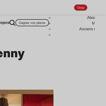
Shop
Abonneme
ropos
Gagnez vos places
Magazi
Anciens numér
Goodi
Lenny