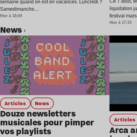
Ce 7 août, l
semaine quand on est en vacances. Luncredi ?
liquidation j
Samedimanche…
festival mar
Hier à 18:04
Hier à 17:33
news
Lire l’article
Articles
news
Douze newsletters
Articles
musicales pour pimper
Arca a
vos playlists