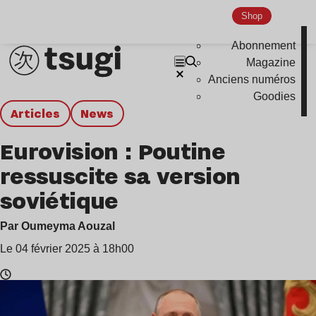
Shop
Abonnement
Magazine
Anciens numéros
Goodies
Articles
news
Eurovision : Poutine
ressuscite sa version
soviétique
Par Oumeyma Aouzal
Le 04 février 2025 à 18h00
Temps
de