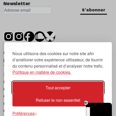
Newsletter
S'abonner
Tsugi est un mensuel indépendant sur la
musique et les nouvelles tendances, dont la
Nous utilisons des cookies sur notre site afin
d’améliorer votre expérience utilisateur, de fournir
première parution date de 2007.
du contenu personnalisé et d’analyser notre trafic.
Tsugi en japonais signifie « prochain », « suivant
Politique en matière de cookies.
», ce qui correspond à la thématique du
magazine, à l’affût des nouvelles tendances
Tout accepter
musicales, qu’elles viennent de la musique
électronique, du rock ou du hip hop, et des
Refuser le non essentiel
nouveaux phénomènes de société liés à la
musique.
Préférences