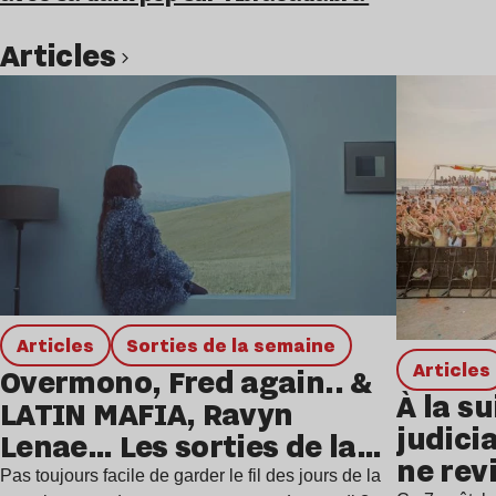
Articles
Lire l’article
Articles
Sorties de la semaine
Articles
Overmono, Fred again.. &
À la su
LATIN MAFIA, Ravyn
judicia
Lenae… Les sorties de la
ne rev
semaine
Pas toujours facile de garder le fil des jours de la