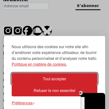
S'abonner
Tsugi est un mensuel indépendant sur la
musique et les nouvelles tendances, dont la
Nous utilisons des cookies sur notre site afin
d’améliorer votre expérience utilisateur, de fournir
première parution date de 2007.
du contenu personnalisé et d’analyser notre trafic.
Tsugi en japonais signifie « prochain », « suivant
Politique en matière de cookies.
», ce qui correspond à la thématique du
magazine, à l’affût des nouvelles tendances
Tout accepter
musicales, qu’elles viennent de la musique
électronique, du rock ou du hip hop, et des
Refuser le non essentiel
nouveaux phénomènes de société liés à la
musique.
Préférences
POLITIQUE DE COOKIES (UE)
CONTACT
CHOIX RGPD
TSUGI