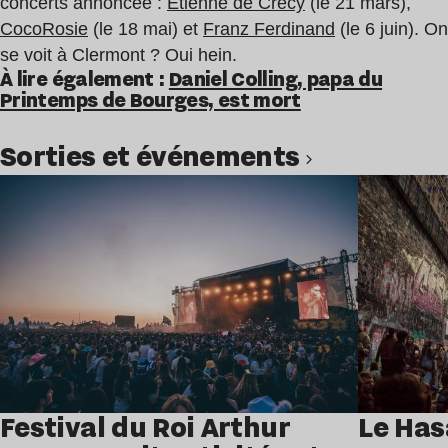
concerts annoncée :
Étienne de Crécy
(le 21 mars),
CocoRosie
(le 18 mai) et
Franz Ferdinand
(le 6 juin). On
se voit à Clermont ? Oui hein.
À lire également :
Daniel Colling, papa du
Printemps de Bourges, est mort
Sorties et événements
Lire l’article
Festival du Roi Arthur
Le Has