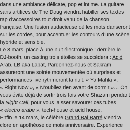
dans une ambiance délicate, pop et intime. La guitare
sans artifices de The Doug viendra habiller ses textes
rap d’accessoires tout droit venu de la chanson
française. Une fusion audacieuse où les mots danseront
sur les cordes, pour accentuer les contours d’une scène
hybride et sensible.
Le 8 mars, place à une nuit électronique : derrière le
DJ-booth, un casting trois étoiles se succédera :
Acid
Arab
,
LB aka Labat
,
Pardonnez-nous
et
Sakram
assureront une soirée mouvementée où surprises et
performances live rythmeront la nuit. « Ya Mahla »,
« Right Now », « N’oubliez rien avant de dormir »… On
vous évite déjà de sortir trois fois votre Shazam pendant
la
Night Call
, pour vous laisser savourer ces tubes
«
electro arabe »
, tech-house et acid house.
Enfin le 14 mars, le célèbre
Grand Bal Barré
viendra
clore en apothéose ce mois anniversaire. Expérience