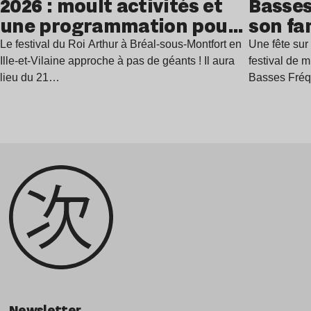
2026 : moult activités et
Basses
une programmation pour
son fa
festoyer
juillet
Le festival du Roi Arthur à Bréal-sous-Montfort en
Une fête sur 
Ille-et-Vilaine approche à pas de géants ! Il aura
festival de 
lieu du 21…
Basses Fré
Newsletter