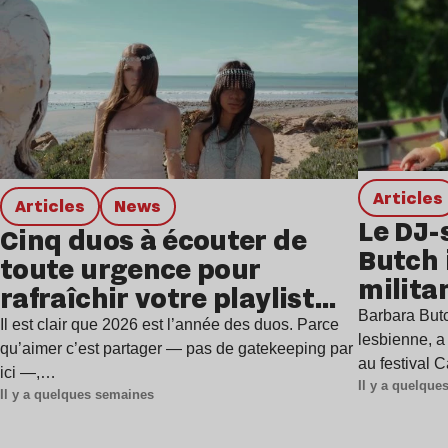
Lire l’article
Articles
Articles
news
Le DJ-
Cinq duos à écouter de
Butch 
toute urgence pour
milita
rafraîchir votre playlist
à Gren
Barbara Butc
estivale
Il est clair que 2026 est l’année des duos. Parce
lesbienne, a
qu’aimer c’est partager — pas de gatekeeping par
au festival 
ici —,…
Il y a quelqu
Il y a quelques semaines