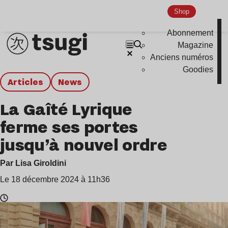
Shop
Abonnement
Magazine
Anciens numéros
Goodies
Articles
news
La Gaîté Lyrique
ferme ses portes
jusqu’à nouvel ordre
Par Lisa Giroldini
Le 18 décembre 2024 à 11h36
Temps
de